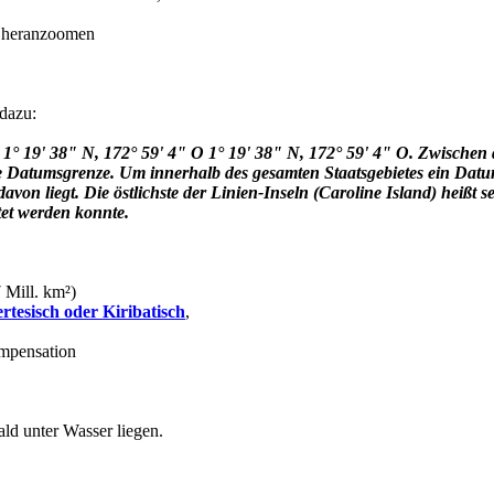
d heranzoomen
 dazu:
1° 19' 38" N, 172° 59' 4" O 1° 19' 38" N, 172° 59' 4" O. Zwischen 
ale Datumsgrenze. Um innerhalb des gesamten Staatsgebietes ein Da
avon liegt. Die östlichste der Linien-Inseln (Caroline Island) heißt s
et werden konnte.
 Mill. km²)
ertesisch oder Kiribatisch
,
ompensation
ld unter Wasser liegen.