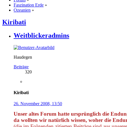
Faszination Erde
»
Ozeanien
»
Kiribati
Weitblickeradmins
Haudegen
Beiträge
320
Kiribati
26. November 2008, 13:50
Unser altes Forum hatte ursprünglich die Endung
da wollten wir natürlich wissen, woher die End
(die im Folgenden zitierten Beiträge sind aus unser