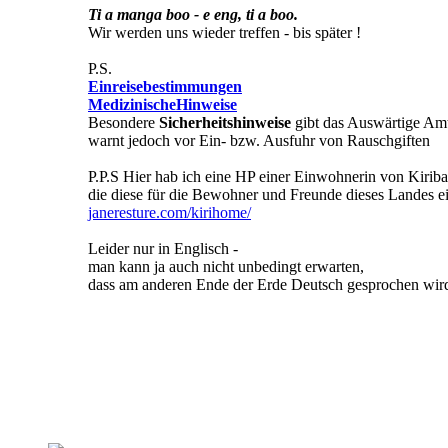
Ti a manga boo - e eng, ti a boo.
Wir werden uns wieder treffen - bis später !
P.S.
Einreisebestimmungen
MedizinischeHinweise
Besondere
Sicherheitshinweise
gibt das Auswärtige Amt f
warnt jedoch vor Ein- bzw. Ausfuhr von Rauschgiften
P.P.S Hier hab ich eine HP einer Einwohnerin von Kiriba
die diese für die Bewohner und Freunde dieses Landes ein
janeresture.com/kirihome/
Leider nur in Englisch -
man kann ja auch nicht unbedingt erwarten,
dass am anderen Ende der Erde Deutsch gesprochen wir