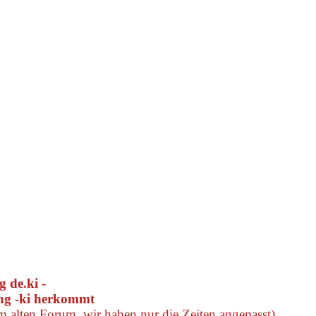
 de.ki -
ung -ki herkommt
em alten Forum, wir haben nur die Zeiten angepasst).