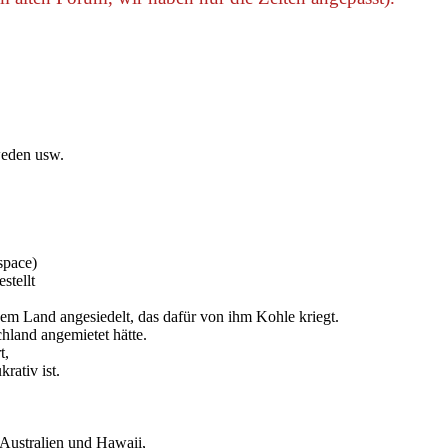
hweden usw.
space)
stellt
inem Land angesiedelt, das dafür von ihm Kohle kriegt.
chland angemietet hätte.
t,
rativ ist.
 Australien und Hawaii,