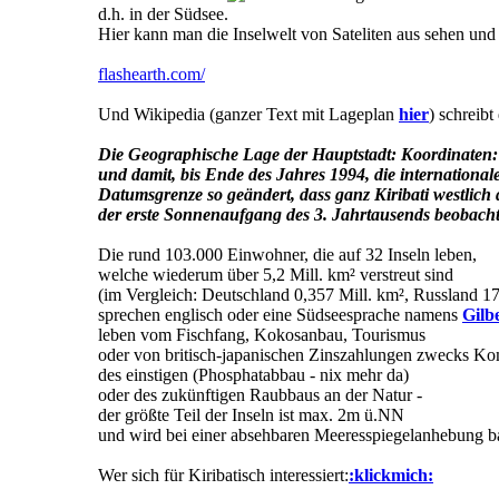
d.h. in der Südsee.
Hier kann man die Inselwelt von Sateliten aus sehen un
flashearth.com/
Und Wikipedia (ganzer Text mit Lageplan
hier
) schreibt
Die Geographische Lage der Hauptstadt: Koordinaten: 
und damit, bis Ende des Jahres 1994, die internation
Datumsgrenze so geändert, dass ganz Kiribati westlich d
der erste Sonnenaufgang des 3. Jahrtausends beobacht
Die rund 103.000 Einwohner, die auf 32 Inseln leben,
welche wiederum über 5,2 Mill. km² verstreut sind
(im Vergleich: Deutschland 0,357 Mill. km², Russland 17
sprechen englisch oder eine Südseesprache namens
Gilb
leben vom Fischfang, Kokosanbau, Tourismus
oder von britisch-japanischen Zinszahlungen zwecks K
des einstigen (Phosphatabbau - nix mehr da)
oder des zukünftigen Raubbaus an der Natur -
der größte Teil der Inseln ist max. 2m ü.NN
und wird bei einer absehbaren Meeresspiegelanhebung ba
Wer sich für Kiribatisch interessiert:
:klickmich: