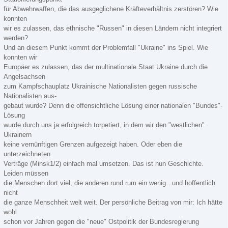
für Abwehrwaffen, die das ausgeglichene Kräfteverhältnis zerstören? Wie
konnten
wir es zulassen, das ethnische "Russen" in diesen Ländern nicht integriert
werden?
Und an diesem Punkt kommt der Problemfall "Ukraine" ins Spiel. Wie
konnten wir
Europäer es zulassen, das der multinationale Staat Ukraine durch die
Angelsachsen
zum Kampfschauplatz Ukrainische Nationalisten gegen russische
Nationalisten aus-
gebaut wurde? Denn die offensichtliche Lösung einer nationalen "Bundes"-
Lösung
wurde durch uns ja erfolgreich torpetiert, in dem wir den "westlichen"
Ukrainern
keine vernünftigen Grenzen aufgezeigt haben. Oder eben die
unterzeichneten
Verträge (Minsk1/2) einfach mal umsetzen. Das ist nun Geschichte.
Leiden müssen
die Menschen dort viel, die anderen rund rum ein wenig...und hoffentlich
nicht
die ganze Menschheit welt weit. Der persönliche Beitrag von mir: Ich hätte
wohl
schon vor Jahren gegen die "neue" Ostpolitik der Bundesregierung