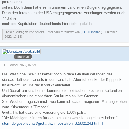
protestieren
sollen. Doch dann hätte es in unserem Land einen Bürgerkrieg gegeben.
Denn den Interessen der USA entgegengesetzte Handlungen werden auch
77 Jahre
nach der Kapitulation Deutschlands hier nicht geduldet.
Dieser Beitrag wurde bereits 1 mal editiert, zuletzt von „
COOLmann
“ (
7. Oktober
2022, 13:14
)
COOLmann
Foren Gott
11. Oktober 2022, 07:59
Die "westliche" Welt ist immer noch in dem Glauben gefangen das
sie das Heft des Handels in der Hand hält. Aber ich denke der Kipppunkt
ist erreicht, wo uns der Konflikt entgleitet.
Und überall um uns herum kommen die politischen, sozialen, kulturellen,
ökonomischen und monetären Strukturen an ihre Grenzen.
Seit Wochen frage ich mich, wie kann ich darauf reagieren. Mal abgesehen
vom Krisenmodus "Prepper".
Greta Th. hat dazu eine Forderung die 100% paßt:
"Die Mächtigen müssen für das bezahlen was sie angerichtet haben."
stern.de/gesellschaft/greta-th…n-bezahlen--32802124.html