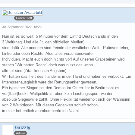
COOLmann
Foren Gott
30. September 2022, 18:22
Nun ist es so weit. 5 Minuten vor dem Eintritt Deutschlands in den
3.Weltkrieg. Und alle (lt. den offiziellen Medien)
sind dafür. Alle anderen sind Feinde der westlichen Welt...Putinversteher,
Linke oder eben Rechte. Also alles verachtenswerte
Individuen. Macht euch doch nichts vor! Auf unseren Grabsteinen wird
stehen "Wir hatten Recht" doch was nützt das wenn
alle tot sind.(Zitat frei nach Augstein)
Wir hatten das Heft des Handelns in der Hand und haben es verbockt. Ein
Interessenausgleich wäre der Rettungsanker gewesen.
Ein typischer Slogan bei den Demos im Osten: Ihr in Berlin habt es
ver(Baer)bockt. Weltpolitik ist eben kein Leistungssport, wo der
absolute Siegeswille zählt. Ohne Flexibilität wiederholt sich der Wahnsinn
von 2 Weltkriegen. Mit diesen Gedanken schlaft schön ...
in einer hoffentlich atombombenfreien Nacht.
Grizzly
Admin