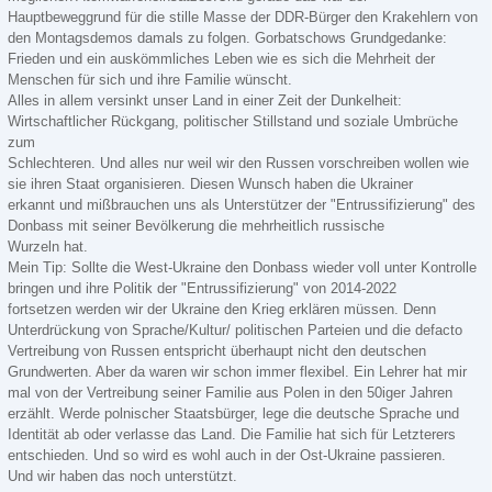
Hauptbeweggrund für die stille Masse der DDR-Bürger den Krakehlern von
den Montagsdemos damals zu folgen. Gorbatschows Grundgedanke:
Frieden und ein auskömmliches Leben wie es sich die Mehrheit der
Menschen für sich und ihre Familie wünscht.
Alles in allem versinkt unser Land in einer Zeit der Dunkelheit:
Wirtschaftlicher Rückgang, politischer Stillstand und soziale Umbrüche
zum
Schlechteren. Und alles nur weil wir den Russen vorschreiben wollen wie
sie ihren Staat organisieren. Diesen Wunsch haben die Ukrainer
erkannt und mißbrauchen uns als Unterstützer der "Entrussifizierung" des
Donbass mit seiner Bevölkerung die mehrheitlich russische
Wurzeln hat.
Mein Tip: Sollte die West-Ukraine den Donbass wieder voll unter Kontrolle
bringen und ihre Politik der "Entrussifizierung" von 2014-2022
fortsetzen werden wir der Ukraine den Krieg erklären müssen. Denn
Unterdrückung von Sprache/Kultur/ politischen Parteien und die defacto
Vertreibung von Russen entspricht überhaupt nicht den deutschen
Grundwerten. Aber da waren wir schon immer flexibel. Ein Lehrer hat mir
mal von der Vertreibung seiner Familie aus Polen in den 50iger Jahren
erzählt. Werde polnischer Staatsbürger, lege die deutsche Sprache und
Identität ab oder verlasse das Land. Die Familie hat sich für Letzterers
entschieden. Und so wird es wohl auch in der Ost-Ukraine passieren.
Und wir haben das noch unterstützt.