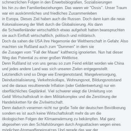
schmerzlichen Folgen in den Erwerbsbiografien, Sozialisierungen
bis hin zu den Familienbeziehungen. Das waren wir "Ossis". Unser Traum
war ein auskömmliches und friedliches Zusammenleben
in Europa. Dieses Ziel haben auch die Russen. Doch dann kam die neue
Kolonialisierung der Welt durch die Globalisierung. Als dann
die Schwellenländer wirtschaftlich etwas aufgeholt hatten beanspruchten
sie auch Einfluß wirtschaftlich, politisch und militärisch.
Doch da sahen die USA ihre Hegemonie der Weltherrschaft in Gefahr. Also
machten sie Rußland auch zum "Dummen" in dem sie
die Zusagen vom "Fall der Mauer" kaltherzig ignorierten. Nun hat dieser
Weg das Potential zu einer großen Weltkrise.
Denn Rußland ist von uns genau so zum Feind erklärt worden wie China
und jedes andere Land was sich unseren Zielen entgegenstellt.
Letztendlich sind so Dinge wie Energienotstand, Mangelversorgung,
Deindustrialisierung, Verkehrskollaps, Wohnungsnot, Bildungsnotstand
und die daraus resultierende Inflation (oder Geldentwertung) nur ein
oberflächliches Geplänkel. Viel schwerer wiegt die Umleitung von
Geld/ Wirtschaftskraft in dem Militärkomplex und die Zerstörung der
Handelsketten für die Zivilwirtschaft.
Denn dadurch verarmen nicht nur große Teile der deutschen Bevölkerung
sondern es ist auch keine Wirtschaftskraft mehr da um die
ökologischen Folgen der Klimaerwärmung zu bekämpfen. Mal ganz
abgesehen von den Schlafstörungen durch Angsattacken wegen eines
möglichen Atomwaffeneinsatzes.Und gerade das war der