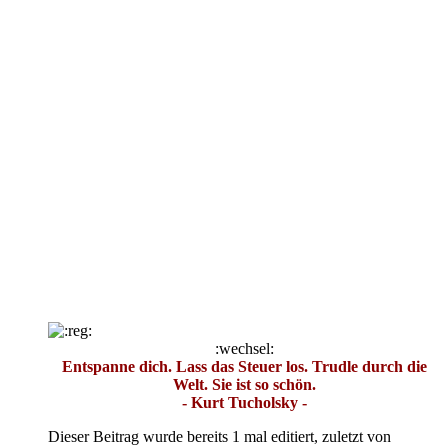
:wechsel:
Entspanne dich. Lass das Steuer los. Trudle durch die
Welt. Sie ist so schön.
- Kurt Tucholsky -
Dieser Beitrag wurde bereits 1 mal editiert, zuletzt von
„
Grizzly
“ (
1. September 2019, 13:22
)
Zitieren
Inhalt melden
Zum Seitenanfang
Grizzly
Admin