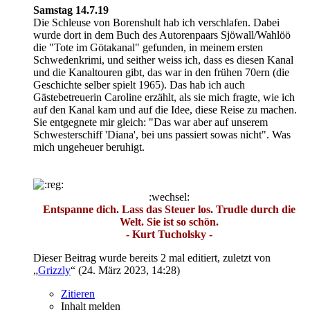
Samstag 14.7.19
Die Schleuse von Borenshult hab ich verschlafen. Dabei
wurde dort in dem Buch des Autorenpaars Sjöwall/Wahlöö
die "Tote im Götakanal" gefunden, in meinem ersten
Schwedenkrimi, und seither weiss ich, dass es diesen Kanal
und die Kanaltouren gibt, das war in den frühen 70ern (die
Geschichte selber spielt 1965). Das hab ich auch
Gästebetreuerin Caroline erzählt, als sie mich fragte, wie ich
auf den Kanal kam und auf die Idee, diese Reise zu machen.
Sie entgegnete mir gleich: "Das war aber auf unserem
Schwesterschiff 'Diana', bei uns passiert sowas nicht". Was
mich ungeheuer beruhigt.
:wechsel:
Entspanne dich. Lass das Steuer los. Trudle durch die
Welt. Sie ist so schön.
- Kurt Tucholsky -
Dieser Beitrag wurde bereits 2 mal editiert, zuletzt von
„
Grizzly
“ (
24. März 2023, 14:28
)
Zitieren
Inhalt melden