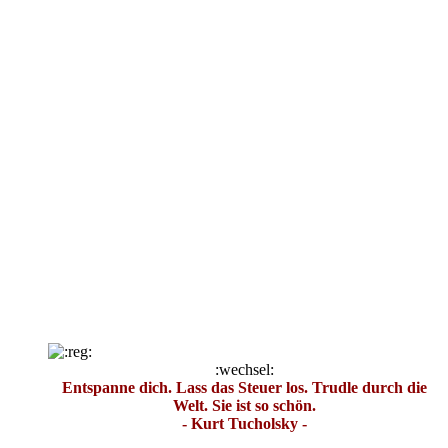
:wechsel:
Entspanne dich. Lass das Steuer los. Trudle durch die
Welt. Sie ist so schön.
- Kurt Tucholsky -
Dieser Beitrag wurde bereits 2 mal editiert, zuletzt von
„
Grizzly
“ (
1. September 2019, 13:21
)
Zitieren
Inhalt melden
Zum Seitenanfang
Grizzly