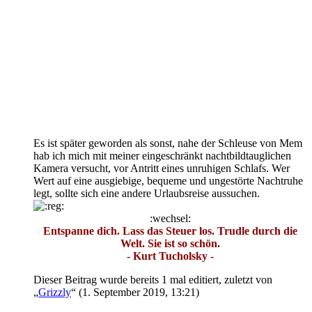
Es ist später geworden als sonst, nahe der Schleuse von Mem
hab ich mich mit meiner eingeschränkt nachtbildtauglichen
Kamera versucht, vor Antritt eines unruhigen Schlafs. Wer
Wert auf eine ausgiebige, bequeme und ungestörte Nachtruhe
legt, sollte sich eine andere Urlaubsreise aussuchen.
:wechsel:
Entspanne dich. Lass das Steuer los. Trudle durch die
Welt. Sie ist so schön.
- Kurt Tucholsky -
Dieser Beitrag wurde bereits 1 mal editiert, zuletzt von
„
Grizzly
“ (
1. September 2019, 13:21
)
Zitieren
Inhalt melden
Zum Seitenanfang
Grizzly
Admin
Beiträge