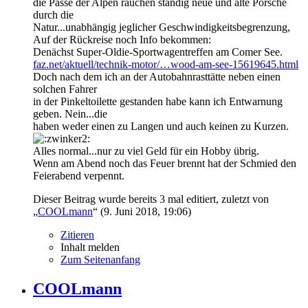
die Pässe der Alpen rauchen ständig neue und alte Porsche
durch die
Natur...unabhängig jeglicher Geschwindigkeitsbegrenzung,
Auf der Rückreise noch Info bekommen:
Denächst Super-Oldie-Sportwagentreffen am Comer See.
faz.net/aktuell/technik-motor/…wood-am-see-15619645.html
Doch nach dem ich an der Autobahnrasttätte neben einen
solchen Fahrer
in der Pinkeltoilette gestanden habe kann ich Entwarnung
geben. Nein...die
haben weder einen zu Langen und auch keinen zu Kurzen.
Alles normal...nur zu viel Geld für ein Hobby übrig.
Wenn am Abend noch das Feuer brennt hat der Schmied den
Feierabend verpennt.
Dieser Beitrag wurde bereits 3 mal editiert, zuletzt von
„
COOLmann
“ (
9. Juni 2018, 19:06
)
Zitieren
Inhalt melden
Zum Seitenanfang
COOLmann