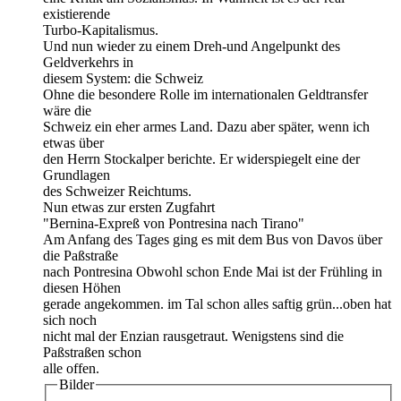
existierende
Turbo-Kapitalismus.
Und nun wieder zu einem Dreh-und Angelpunkt des
Geldverkehrs in
diesem System: die Schweiz
Ohne die besondere Rolle im internationalen Geldtransfer
wäre die
Schweiz ein eher armes Land. Dazu aber später, wenn ich
etwas über
den Herrn Stockalper berichte. Er widerspiegelt eine der
Grundlagen
des Schweizer Reichtums.
Nun etwas zur ersten Zugfahrt
"Bernina-Expreß von Pontresina nach Tirano"
Am Anfang des Tages ging es mit dem Bus von Davos über
die Paßstraße
nach Pontresina Obwohl schon Ende Mai ist der Frühling in
diesen Höhen
gerade angekommen. im Tal schon alles saftig grün...oben hat
sich noch
nicht mal der Enzian rausgetraut. Wenigstens sind die
Paßstraßen schon
alle offen.
Bilder