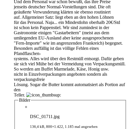
Und dem Personal war schon bewußt, das ihre Preise
jenseits deutscher Normal-Vorstellungen sind. Die oft
geäußerte Verwunderung klärten sie ebenso routiniert
auf. Allgemeiner Satz: liegt eben an den hohen Löhnen
für das Personal. Naja... ein Mindestlohn oberhalb 20€/Std
ist schon kein Pappenstiel. Wir sind zumindest in der
Gastronomie einigen "Gastarbeitern" (meist aus dem
umliegenden EU-Ausland aber keine ausgesprochenen
"Fern-Importe" wie im angrenzenden Frankreich) begegnet.
Besonders auffällig ist das völlige Fehlen eines
Pfandflaschen-
systems. Alles wird über den Restmüll entsorgt. Dafür geben
sie sich viel Mühe bei der Vermeidung von Verpackungsmüll.
So werden am Buffet Marmelade, Käse, Honig usw.
nicht in Einzelverpackungen angeboten sondern als
verpackungsfreie
Lösung. Sogar die Butter kommt automatisiert als Portion auf
den
Teller.
Bilder
DSC_01711.jpg
136,4 kB, 800×1.422, 1.185 mal angesehen