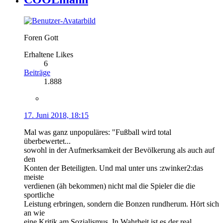
Foren Gott
Erhaltene Likes
6
Beiträge
1.888
17. Juni 2018, 18:15
Mal was ganz unpopuläres: "Fußball wird total
überbewertet...
sowohl in der Aufmerksamkeit der Bevölkerung als auch auf
den
Konten der Beteiligten. Und mal unter uns :zwinker2:das
meiste
verdienen (äh bekommen) nicht mal die Spieler die die
sportliche
Leistung erbringen, sondern die Bonzen rundherum. Hört sich
an wie
eine Kritik am Sozialismus. In Wahrheit ist es der real