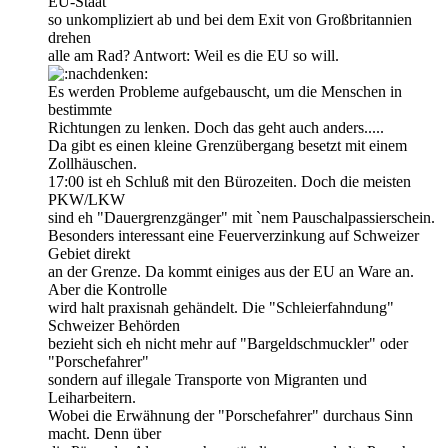
EU-Staat
so unkompliziert ab und bei dem Exit von Großbritannien
drehen
alle am Rad? Antwort: Weil es die EU so will.
Es werden Probleme aufgebauscht, um die Menschen in
bestimmte
Richtungen zu lenken. Doch das geht auch anders.....
Da gibt es einen kleine Grenzübergang besetzt mit einem
Zollhäuschen.
17:00 ist eh Schluß mit den Bürozeiten. Doch die meisten
PKW/LKW
sind eh "Dauergrenzgänger" mit `nem Pauschalpassierschein.
Besonders interessant eine Feuerverzinkung auf Schweizer
Gebiet direkt
an der Grenze. Da kommt einiges aus der EU an Ware an.
Aber die Kontrolle
wird halt praxisnah gehändelt. Die "Schleierfahndung"
Schweizer Behörden
bezieht sich eh nicht mehr auf "Bargeldschmuckler" oder
"Porschefahrer"
sondern auf illegale Transporte von Migranten und
Leiharbeitern.
Wobei die Erwähnung der "Porschefahrer" durchaus Sinn
macht. Denn über