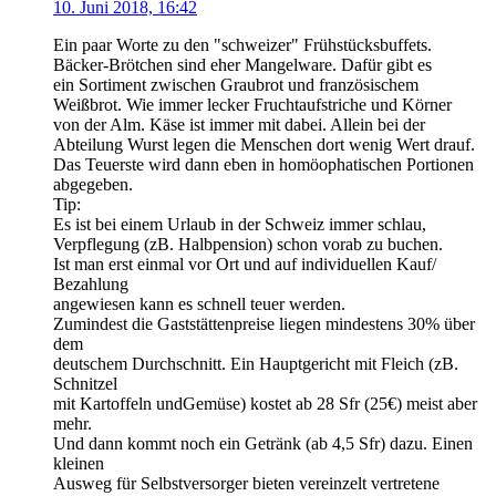
10. Juni 2018, 16:42
Ein paar Worte zu den "schweizer" Frühstücksbuffets.
Bäcker-Brötchen sind eher Mangelware. Dafür gibt es
ein Sortiment zwischen Graubrot und französischem
Weißbrot. Wie immer lecker Fruchtaufstriche und Körner
von der Alm. Käse ist immer mit dabei. Allein bei der
Abteilung Wurst legen die Menschen dort wenig Wert drauf.
Das Teuerste wird dann eben in homöophatischen Portionen
abgegeben.
Tip:
Es ist bei einem Urlaub in der Schweiz immer schlau,
Verpflegung (zB. Halbpension) schon vorab zu buchen.
Ist man erst einmal vor Ort und auf individuellen Kauf/
Bezahlung
angewiesen kann es schnell teuer werden.
Zumindest die Gaststättenpreise liegen mindestens 30% über
dem
deutschem Durchschnitt. Ein Hauptgericht mit Fleich (zB.
Schnitzel
mit Kartoffeln undGemüse) kostet ab 28 Sfr (25€) meist aber
mehr.
Und dann kommt noch ein Getränk (ab 4,5 Sfr) dazu. Einen
kleinen
Ausweg für Selbstversorger bieten vereinzelt vertretene