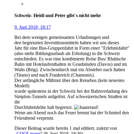
Schweiz- Heidi und Peter gibt`s nicht mehr
9. Juni 2018, 18:17
Bei dem wenigen gemeinsamen Urlaubstagen und
den begrenzten Investitionsmitteln haben wir uns dieses
Jahr für eine Bus-Gruppenfahrt in Form einer "Erlebnisfahrt"
(also mehr Bildungsurlaub als Erholung) in die Schweiz
entschieden. Es war eine kombinierte Reise Bus/ Rhätische
Bahn mit Hotelaufenthalten in Graubünden (Davos) und im
Walis (Brig). Zwischendurch mal ein Absteher nach Italien
(Tirano) und nach Frankreich (Chamonix).
Der anfängliche Mißmut über den Reisebus (kein neuestes
Modell)
wurde spätestens in der Schweiz bei der Bahnverladung des
Simplon-Tunnels aufgelöst. Auf schweizerischen Straßen ist
die
Durchfahrtshöhe halt begrenzt.
Wenn am Abend noch das Feuer brennt hat der Schmied den
Feierabend verpennt.
Dieser Beitrag wurde bereits 1 mal editiert, zuletzt von
„
COOLmann
“ (
9. Juni 2018, 18:36
)