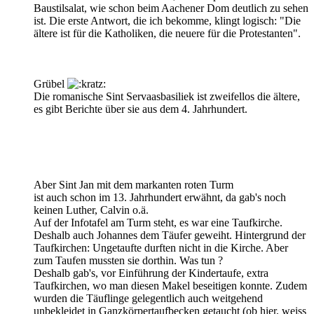
Baustilsalat, wie schon beim Aachener Dom deutlich zu sehen
ist. Die erste Antwort, die ich bekomme, klingt logisch: "Die
ältere ist für die Katholiken, die neuere für die Protestanten".
Grübel
Die romanische Sint Servaasbasiliek ist zweifellos die ältere,
es gibt Berichte über sie aus dem 4. Jahrhundert.
Aber Sint Jan mit dem markanten roten Turm
ist auch schon im 13. Jahrhundert erwähnt, da gab's noch
keinen Luther, Calvin o.ä.
Auf der Infotafel am Turm steht, es war eine Taufkirche.
Deshalb auch Johannes dem Täufer geweiht. Hintergrund der
Taufkirchen: Ungetaufte durften nicht in die Kirche. Aber
zum Taufen mussten sie dorthin. Was tun ?
Deshalb gab's, vor Einführung der Kindertaufe, extra
Taufkirchen, wo man diesen Makel beseitigen konnte. Zudem
wurden die Täuflinge gelegentlich auch weitgehend
unbekleidet in Ganzkörpertaufbecken getaucht (ob hier, weiss