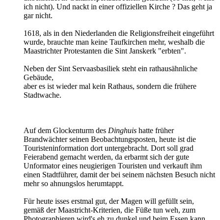
ich nicht). Und nackt in einer offiziellen Kirche ? Das geht ja
gar nicht.
1618, als in den Niederlanden die Religionsfreiheit eingeführt
wurde, brauchte man keine Taufkirchen mehr, weshalb die
Maastrichter Protestanten die Sint Janskerk "erbten".
Neben der Sint Servaasbasiliek steht ein rathausähnliche
Gebäude,
aber es ist wieder mal kein Rathaus, sondern die frühere
Stadtwache.
Auf dem Glockenturm des
Dinghuis
hatte früher
Brandwächter seinen Beobachtungsposten, heute ist die
Touristeninformation dort untergebracht. Dort soll grad
Feierabend gemacht werden, da erbarmt sich der gute
Unformator eines neugierigen Touristen und verkauft ihm
einen Stadtführer, damit der bei seinem nächsten Besuch nicht
mehr so ahnungslos herumtappt.
Für heute isses erstmal gut, der Magen will gefüllt sein,
gemäß der Maastricht-Kriterien, die Füße tun weh, zum
Photographieren wird's eh zu dunkel und beim Essen kann