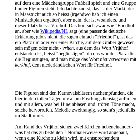
auf dem eine Mädchengruppe Fußball spielt und eine Gruppe
bunter Figuren steht. Ich dachte zuerst, das ist der Markt, der
in Maastricht auch so heisst (irgendwo hab ich einen
Ministadtplan ergattert), aber nein, der ist woanders, und
dieser Platz heisst Vrijthof. Das hört sich zwar wie "Friedhof"
an, aber wie
Wikipedia/NL
sagt (eine passende deutsche
Erklärung gibt's nicht, die sagen einfach "Friedhof"), ist das
ein Platz um oder vor einer Kirche, auf dem Gräber gewesen
sein mögen oder nicht -
vriten
, aus dem das Wort Vrijthof
entstanden ist, heisst "begünstigen", dh das war der Platz für
die Begünstigten, und man möge das Wort
niet verwarren
mit
kerkhof
, dem niederländischen Wort für Friedhof.
Die Figuren sind den Karnevalsbläsern nachempfunden, die
hier in den tollen Tagen u.v.a. am Faschingsdienstag auftreten
und mit allem, was bei Hineinblasen und -tröten Töne macht,
solche hervorrufen, Melodie zweitrangig, so steht's jedenfalls
im Stadtführer.
Am Rand des Vrijthof stehen zwei Kirchen nebeneinander -
was hat das zu bedeuten ? Normalerweise wird angebaut,
wenn eine Kirche zu klein wird, mit entsprechendem