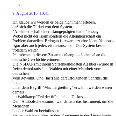
9. August 2016, 10:41
Ich glaube wir werden es beide nicht mehr erleben,
daß sich die Türkei von dem System
"Alleinherrschaft einer islamgeprägten Partei" lossagt.
Wobei nicht der Islam sondern die Alleinherrschaft ein
Problem darstellen. Erdogan ist zwar jetzt eine Identifikations-
figur aber auch jederzeit austauschbar. Das System besteht
trotzdem weiter.
Ich möchte in diesem Zusammenhang noch einmal an die
deutsche Geschichte erinnern.
Die NSDAP (mit ihrem Spitzenkandidaten A.Hitler) wurde in
freien demokratischen Wahlen mit einer Mehrheit vom
deutschen
Volk gewählt. Und (fast) alle darauffolgenden Schritte, die
heute
unter dem Begriff "Machtergreifung" erwähnt werden waren
damals
im Wahlkampf Teil der öffentlichen Diskussion.
Der "Antibolschewismus" war damals das Instrument, um die
Menschen
bei der Wahl zu beeinflussen.
Suchen wir Parallelen zu den Vorgängen in der Türkei heute,