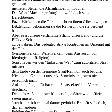
gehen an
mehreren Stellen die Alarmlampen im Kopf an.
Das Wort "Machtergreifung" hat wohl doch seine
Berechtigung.
Fazit: Wir können die Türken nicht zu ihrem Glück zwingen.
Letztendlich bekommen sie die Regierung die sie verdient
haben.
Aber es ist unsere verdammte Pflicht, unser Land (und die
EU) vor Schaden
zu bewahren. Das bedeutet: strikte Kontrollen im Umgang mit
der Türkei
(Personenverkehr, Warenverkehr, beim Austausch von
Ideologie und Religion)
Sonst haben wir den "türkischen Weg" zum autoritären Staat
mitsamt
dem Ende von der Trennung Staat/Religion auch bei uns.
Nicht ohne Grund ist unser Außenminister gestern nicht
persönlich nach
Ankara geflogen. Er hat einen Staatssekretär als Vertretung
geschickt.
Denn als Außenminister hätte er obige Sätze wohl offiziell
sagen müssen.
Jetzt hat er sich erst mal darum gedrückt. Er hofft sicherlich,
daß ein anderer
Poltiker der EU ihm diese Statements abnimmt.