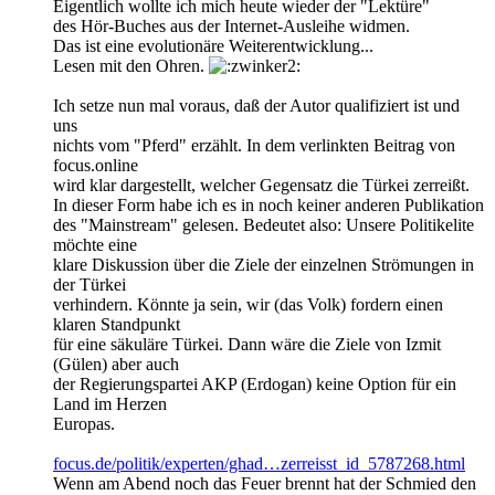
Eigentlich wollte ich mich heute wieder der "Lektüre"
des Hör-Buches aus der Internet-Ausleihe widmen.
Das ist eine evolutionäre Weiterentwicklung...
Lesen mit den Ohren.
Ich setze nun mal voraus, daß der Autor qualifiziert ist und
uns
nichts vom "Pferd" erzählt. In dem verlinkten Beitrag von
focus.online
wird klar dargestellt, welcher Gegensatz die Türkei zerreißt.
In dieser Form habe ich es in noch keiner anderen Publikation
des "Mainstream" gelesen. Bedeutet also: Unsere Politikelite
möchte eine
klare Diskussion über die Ziele der einzelnen Strömungen in
der Türkei
verhindern. Könnte ja sein, wir (das Volk) fordern einen
klaren Standpunkt
für eine säkuläre Türkei. Dann wäre die Ziele von Izmit
(Gülen) aber auch
der Regierungspartei AKP (Erdogan) keine Option für ein
Land im Herzen
Europas.
focus.de/politik/experten/ghad…zerreisst_id_5787268.html
Wenn am Abend noch das Feuer brennt hat der Schmied den