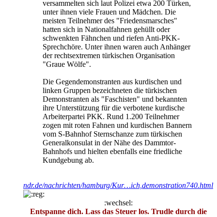
versammelten sich laut Polizei etwa 200 Türken,
unter ihnen viele Frauen und Mädchen. Die
meisten Teilnehmer des "Friedensmarsches"
hatten sich in Nationalfahnen gehüllt oder
schwenkten Fähnchen und riefen Anti-PKK-
Sprechchöre. Unter ihnen waren auch Anhänger
der rechtsextremen türkischen Organisation
"Graue Wölfe".
Die Gegendemonstranten aus kurdischen und
linken Gruppen bezeichneten die türkischen
Demonstranten als "Faschisten" und bekannten
ihre Unterstützung für die verbotene kurdische
Arbeiterpartei PKK. Rund 1.200 Teilnehmer
zogen mit roten Fahnen und kurdischen Bannern
vom S-Bahnhof Sternschanze zum türkischen
Generalkonsulat in der Nähe des Dammtor-
Bahnhofs und hielten ebenfalls eine friedliche
Kundgebung ab.
ndr.de/nachrichten/hamburg/Kur…ich,demonstration740.html
:wechsel:
Entspanne dich. Lass das Steuer los. Trudle durch die