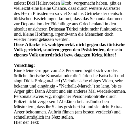
zuletzt Didi Hallervorden
vorgemacht haben, gibt es
vielleicht eine kleine Chance, dass durch weitere Ausraster
des Herrn Präsidenten so viel Sand ins Getriebe der deutsch-
türkischen Beziehungen kommt, dass das Schandabkommen
zur Deportation der Flüchtlinge aus Griechenland in den
absolut unsicheren Drittstaat Türkei nicht mehr funktioniert,
und, kleine Hoffnung, irgendwann die Menschen doch
wieder hereingelassen werden.
Diese Attacke ist, wohlgemerkt, nicht gegen das türkische
Volk gerichtet, sondern gegen den Präsidenten, der sein
eigenes Volk unterdrückt bzw. dagegen Krieg führt !
Vorschlag:
Eine kleine Gruppe von 2-3 Personen begibt sich vor das
örtliche türkische Konsulat oder die Türkische Botschaft und
singt Didis Erdogan-Lied (Melodie siehe obiges Video, sehr
bekannt und eingängig - "Narhalla-Marsch") so lang, bis es
Ärger gibt. Dann Abtritt und ein anderes Mal wiederkommen.
Personalausweis wg. möglicher Personenkontrolle durch
Polizei nicht vergessen ! Abklären bei ausländischen
Mitstreitern, dass ihr Status gesichert ist und sie nicht Extra-
Ärger bekommen. Auftritt filmen (am besten verdeckt) und
schnellstmöglich ins Netz stellen.
Hier der Text: