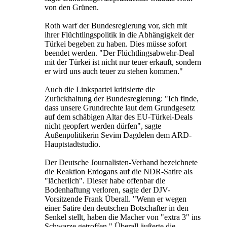
von den Grünen.
Roth warf der Bundesregierung vor, sich mit
ihrer Flüchtlingspolitik in die Abhängigkeit der
Türkei begeben zu haben. Dies müsse sofort
beendet werden. "Der Flüchtlingsabwehr-Deal
mit der Türkei ist nicht nur teuer erkauft, sondern
er wird uns auch teuer zu stehen kommen."
Auch die Linkspartei kritisierte die
Zurückhaltung der Bundesregierung: "Ich finde,
dass unsere Grundrechte laut dem Grundgesetz
auf dem schäbigen Altar des EU-Türkei-Deals
nicht geopfert werden dürfen", sagte
Außenpolitikerin Sevim Dagdelen dem ARD-
Hauptstadtstudio.
Der Deutsche Journalisten-Verband bezeichnete
die Reaktion Erdogans auf die NDR-Satire als
"lächerlich". Dieser habe offenbar die
Bodenhaftung verloren, sagte der DJV-
Vorsitzende Frank Überall. "Wenn er wegen
einer Satire den deutschen Botschafter in den
Senkel stellt, haben die Macher von "extra 3" ins
Schwarze getroffen." Überall äußerte die