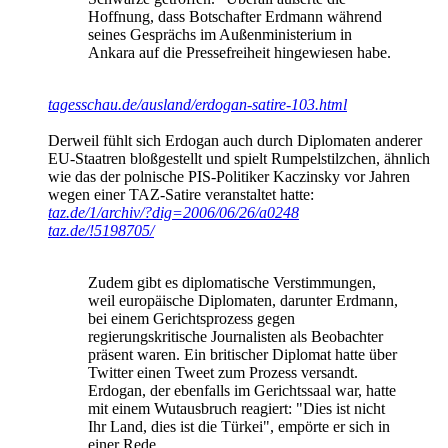
Hoffnung, dass Botschafter Erdmann während
seines Gesprächs im Außenministerium in
Ankara auf die Pressefreiheit hingewiesen habe.
tagesschau.de/ausland/erdogan-satire-103.html
Derweil fühlt sich Erdogan auch durch Diplomaten anderer
EU-Staatren bloßgestellt und spielt Rumpelstilzchen, ähnlich
wie das der polnische PIS-Politiker Kaczinsky vor Jahren
wegen einer TAZ-Satire veranstaltet hatte:
taz.de/1/archiv/?dig=2006/06/26/a0248
taz.de/!5198705/
Zudem gibt es diplomatische Verstimmungen,
weil europäische Diplomaten, darunter Erdmann,
bei einem Gerichtsprozess gegen
regierungskritische Journalisten als Beobachter
präsent waren. Ein britischer Diplomat hatte über
Twitter einen Tweet zum Prozess versandt.
Erdogan, der ebenfalls im Gerichtssaal war, hatte
mit einem Wutausbruch reagiert: "Dies ist nicht
Ihr Land, dies ist die Türkei", empörte er sich in
einer Rede.