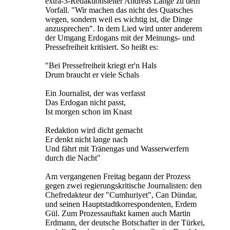
extra-3-Redaktionsleiter Andreas Lange zu dem
Vorfall. "Wir machen das nicht des Quatsches
wegen, sondern weil es wichtig ist, die Dinge
anzusprechen". In dem Lied wird unter anderem
der Umgang Erdogans mit der Meinungs- und
Pressefreiheit kritisiert. So heißt es:
"Bei Pressefreiheit kriegt er'n Hals
Drum braucht er viele Schals
Ein Journalist, der was verfasst
Das Erdogan nicht passt,
Ist morgen schon im Knast
Redaktion wird dicht gemacht
Er denkt nicht lange nach
Und fährt mit Tränengas und Wasserwerfern
durch die Nacht"
Am vergangenen Freitag begann der Prozess
gegen zwei regierungskritische Journalisten: den
Chefredakteur der "Cumhuriyet", Can Dündar,
und seinen Hauptstadtkorrespondenten, Erdem
Gül. Zum Prozessauftakt kamen auch Martin
Erdmann, der deutsche Botschafter in der Türkei,