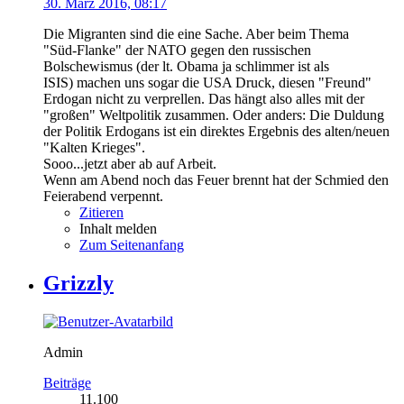
30. März 2016, 08:17
Die Migranten sind die eine Sache. Aber beim Thema
"Süd-Flanke" der NATO gegen den russischen
Bolschewismus (der lt. Obama ja schlimmer ist als
ISIS) machen uns sogar die USA Druck, diesen "Freund"
Erdogan nicht zu verprellen. Das hängt also alles mit der
"großen" Weltpolitik zusammen. Oder anders: Die Duldung
der Politik Erdogans ist ein direktes Ergebnis des alten/neuen
"Kalten Krieges".
Sooo...jetzt aber ab auf Arbeit.
Wenn am Abend noch das Feuer brennt hat der Schmied den
Feierabend verpennt.
Zitieren
Inhalt melden
Zum Seitenanfang
Grizzly
Admin
Beiträge
11.100