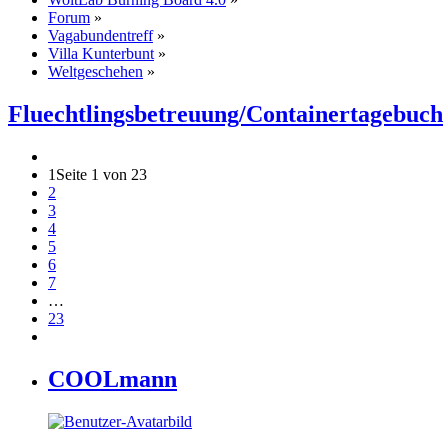
Forum
»
Vagabundentreff
»
Villa Kunterbunt
»
Weltgeschehen
»
Fluechtlingsbetreuung/Containertagebuch
1
Seite 1 von 23
2
3
4
5
6
7
…
23
COOLmann