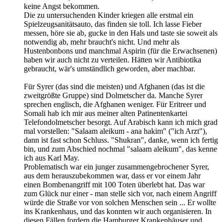
keine Angst bekommen.
Die zu untersuchenden Kinder kriegen alle erstmal ein
Spielzeugsanitätsauto, das finden sie toll. Ich lasse Fieber
messen, höre sie ab, gucke in den Hals und taste sie soweit als
notwendig ab, mehr braucht's nicht. Und mehr als
Hustenbonbons und manchmal Aspirin (für die Erwachsenen)
haben wir auch nicht zu verteilen. Hätten wir Antibiotika
gebraucht, wär's umständlich geworden, aber machbar.
Für Syrer (das sind die meisten) und Afghanen (das ist die
zweitgrößte Gruppe) sind Dolmetscher da. Manche Syrer
sprechen englisch, die Afghanen weniger. Für Eritreer und
Somali hab ich mir aus meiner alten Patinentenkartei
Telefondolmetscher besorgt. Auf Arabisch kann ich mich grad
mal vorstellen: "Salaam aleikum - ana hakim" ("ich Arzt"),
dann ist fast schon Schluss. "Shukran", danke, wenn ich fertig
bin, und zum Abschied nochmal "salaam aleikum", das kenne
ich aus Karl May.
Problematisch war ein junger zusammengebrochener Syrer,
aus dem herauszubekommen war, dass er vor einem Jahr
einen Bombenangriff mit 100 Toten überlebt hat. Das war
zum Glück nur einer - man stelle sich vor, nach einem Angriff
würde die Straße vor von solchen Menschen sein ... Er wollte
ins Krankenhaus, und das konnten wir auch organisieren. In
diesen Fällen fordern die Hamburger Krankenhäuser und