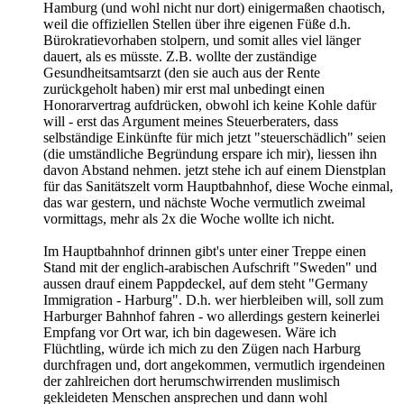
Hamburg (und wohl nicht nur dort) einigermaßen chaotisch,
weil die offiziellen Stellen über ihre eigenen Füße d.h.
Bürokratievorhaben stolpern, und somit alles viel länger
dauert, als es müsste. Z.B. wollte der zuständige
Gesundheitsamtsarzt (den sie auch aus der Rente
zurückgeholt haben) mir erst mal unbedingt einen
Honorarvertrag aufdrücken, obwohl ich keine Kohle dafür
will - erst das Argument meines Steuerberaters, dass
selbständige Einkünfte für mich jetzt "steuerschädlich" seien
(die umständliche Begründung erspare ich mir), liessen ihn
davon Abstand nehmen. jetzt stehe ich auf einem Dienstplan
für das Sanitätszelt vorm Hauptbahnhof, diese Woche einmal,
das war gestern, und nächste Woche vermutlich zweimal
vormittags, mehr als 2x die Woche wollte ich nicht.
Im Hauptbahnhof drinnen gibt's unter einer Treppe einen
Stand mit der englich-arabischen Aufschrift "Sweden" und
aussen drauf einem Pappdeckel, auf dem steht "Germany
Immigration - Harburg". D.h. wer hierbleiben will, soll zum
Harburger Bahnhof fahren - wo allerdings gestern keinerlei
Empfang vor Ort war, ich bin dagewesen. Wäre ich
Flüchtling, würde ich mich zu den Zügen nach Harburg
durchfragen und, dort angekommen, vermutlich irgendeinen
der zahlreichen dort herumschwirrenden muslimisch
gekleideten Menschen ansprechen und dann wohl