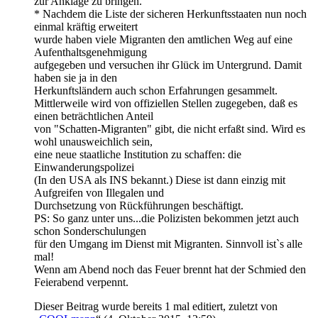
zur Anklage zu bringen.
* Nachdem die Liste der sicheren Herkunftsstaaten nun noch
einmal kräftig erweitert
wurde haben viele Migranten den amtlichen Weg auf eine
Aufenthaltsgenehmigung
aufgegeben und versuchen ihr Glück im Untergrund. Damit
haben sie ja in den
Herkunftsländern auch schon Erfahrungen gesammelt.
Mittlerweile wird von offiziellen Stellen zugegeben, daß es
einen beträchtlichen Anteil
von "Schatten-Migranten" gibt, die nicht erfaßt sind. Wird es
wohl unausweichlich sein,
eine neue staatliche Institution zu schaffen: die
Einwanderungspolizei
(In den USA als INS bekannt.) Diese ist dann einzig mit
Aufgreifen von Illegalen und
Durchsetzung von Rückführungen beschäftigt.
PS: So ganz unter uns...die Polizisten bekommen jetzt auch
schon Sonderschulungen
für den Umgang im Dienst mit Migranten. Sinnvoll ist`s alle
mal!
Wenn am Abend noch das Feuer brennt hat der Schmied den
Feierabend verpennt.
Dieser Beitrag wurde bereits 1 mal editiert, zuletzt von