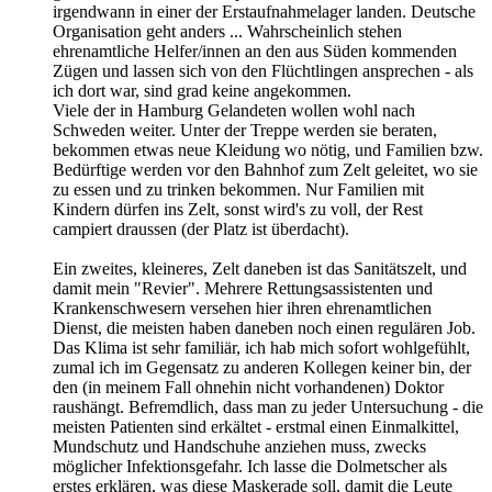
irgendwann in einer der Erstaufnahmelager landen. Deutsche
Organisation geht anders ... Wahrscheinlich stehen
ehrenamtliche Helfer/innen an den aus Süden kommenden
Zügen und lassen sich von den Flüchtlingen ansprechen - als
ich dort war, sind grad keine angekommen.
Viele der in Hamburg Gelandeten wollen wohl nach
Schweden weiter. Unter der Treppe werden sie beraten,
bekommen etwas neue Kleidung wo nötig, und Familien bzw.
Bedürftige werden vor den Bahnhof zum Zelt geleitet, wo sie
zu essen und zu trinken bekommen. Nur Familien mit
Kindern dürfen ins Zelt, sonst wird's zu voll, der Rest
campiert draussen (der Platz ist überdacht).
Ein zweites, kleineres, Zelt daneben ist das Sanitätszelt, und
damit mein "Revier". Mehrere Rettungsassistenten und
Krankenschwesern versehen hier ihren ehrenamtlichen
Dienst, die meisten haben daneben noch einen regulären Job.
Das Klima ist sehr familiär, ich hab mich sofort wohlgefühlt,
zumal ich im Gegensatz zu anderen Kollegen keiner bin, der
den (in meinem Fall ohnehin nicht vorhandenen) Doktor
raushängt. Befremdlich, dass man zu jeder Untersuchung - die
meisten Patienten sind erkältet - erstmal einen Einmalkittel,
Mundschutz und Handschuhe anziehen muss, zwecks
möglicher Infektionsgefahr. Ich lasse die Dolmetscher als
erstes erklären, was diese Maskerade soll, damit die Leute