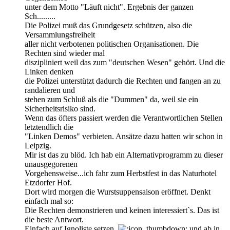
unter dem Motto "Läuft nicht". Ergebnis der ganzen
Sch.........
Die Polizei muß das Grundgesetz schützen, also die
Versammlungsfreiheit
aller nicht verbotenen politischen Organisationen. Die
Rechten sind wieder mal
diszipliniert weil das zum "deutschen Wesen" gehört. Und die
Linken denken
die Polizei unterstützt dadurch die Rechten und fangen an zu
randalieren und
stehen zum Schluß als die "Dummen" da, weil sie ein
Sicherheitsrisiko sind.
Wenn das öfters passiert werden die Verantwortlichen Stellen
letztendlich die
"Linken Demos" verbieten. Ansätze dazu hatten wir schon in
Leipzig.
Mir ist das zu blöd. Ich hab ein Alternativprogramm zu dieser
unausgegorenen
Vorgehensweise...ich fahr zum Herbstfest in das Naturhotel
Etzdorfer Hof.
Dort wird morgen die Wurstsuppensaison eröffnet. Denkt
einfach mal so:
Die Rechten demonstrieren und keinen interessiert`s. Das ist
die beste Antwort.
Einfach auf Ignoliste setzen.
und ab in