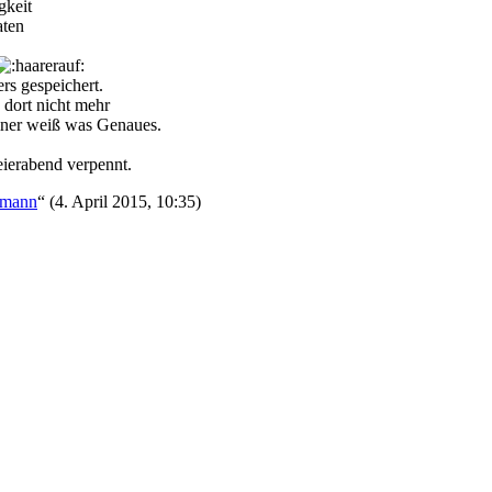
gkeit
aten
rs gespeichert.
 dort nicht mehr
iner weiß was Genaues.
ierabend verpennt.
mann
“ (
4. April 2015, 10:35
)