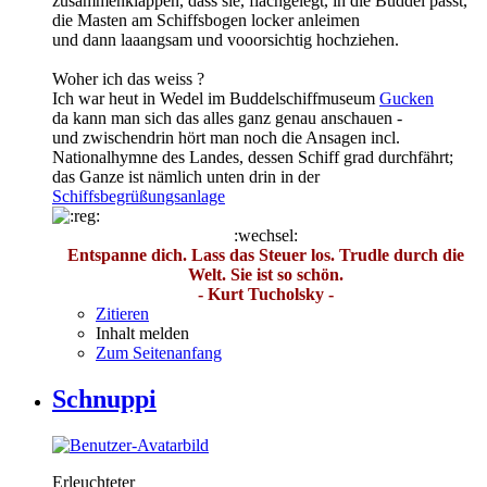
zusammenklappen, dass sie, flachgelegt, in die Buddel passt,
die Masten am Schiffsbogen locker anleimen
und dann laaangsam und vooorsichtig hochziehen.
Woher ich das weiss ?
Ich war heut in Wedel im Buddelschiffmuseum
Gucken
da kann man sich das alles ganz genau anschauen -
und zwischendrin hört man noch die Ansagen incl.
Nationalhymne des Landes, dessen Schiff grad durchfährt;
das Ganze ist nämlich unten drin in der
Schiffsbegrüßungsanlage
:wechsel:
Entspanne dich. Lass das Steuer los. Trudle durch die
Welt. Sie ist so schön.
- Kurt Tucholsky -
Zitieren
Inhalt melden
Zum Seitenanfang
Schnuppi
Erleuchteter