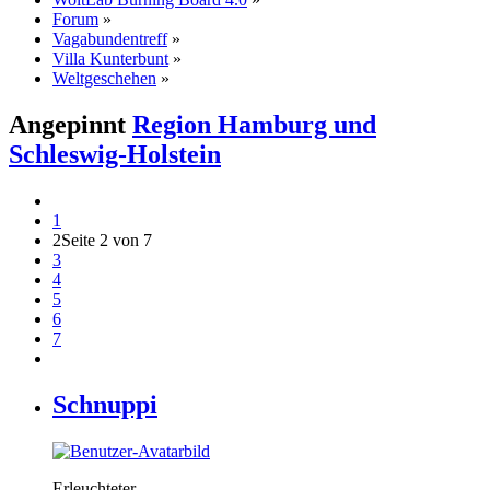
Forum
»
Vagabundentreff
»
Villa Kunterbunt
»
Weltgeschehen
»
Angepinnt
Region Hamburg und
Schleswig-Holstein
1
2
Seite 2 von 7
3
4
5
6
7
Schnuppi
Erleuchteter