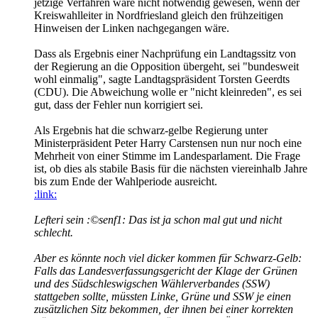
jetzige Verfahren wäre nicht notwendig gewesen, wenn der
Kreiswahlleiter in Nordfriesland gleich den frühzeitigen
Hinweisen der Linken nachgegangen wäre.
Dass als Ergebnis einer Nachprüfung ein Landtagssitz von
der Regierung an die Opposition übergeht, sei "bundesweit
wohl einmalig", sagte Landtagspräsident Torsten Geerdts
(CDU). Die Abweichung wolle er "nicht kleinreden", es sei
gut, dass der Fehler nun korrigiert sei.
Als Ergebnis hat die schwarz-gelbe Regierung unter
Ministerpräsident Peter Harry Carstensen nun nur noch eine
Mehrheit von einer Stimme im Landesparlament. Die Frage
ist, ob dies als stabile Basis für die nächsten viereinhalb Jahre
bis zum Ende der Wahlperiode ausreicht.
:link:
Lefteri sein :©senf1: Das ist ja schon mal gut und nicht
schlecht.
Aber es könnte noch viel dicker kommen für Schwarz-Gelb:
Falls das Landesverfassungsgericht der Klage der Grünen
und des Südschleswigschen Wählerverbandes (SSW)
stattgeben sollte, müssten Linke, Grüne und SSW je einen
zusätzlichen Sitz bekommen, der ihnen bei einer korrekten