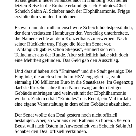
ist seit gestern neuer Finanzsenator in Hamburg. Auf seiner
letzten Reise in die Emirate erkundigte sich Emirates-Chef
Scheich Sabin Al Schaber nach der Elbphilharmonie. Frigge
erzählte ihm von den Problemen.
Es war dann der milliardenschwere Scheich höchstpersönlich,
der dem verdutzten Hamburger den Vorschlag unterbreitete,
die Namensrechte an dem Konzerthaus zu erwerben. Nach
seiner Rückkehr trug Frigge die Idee im Senat vor.
"Anfänglich gab es schon Skepsis", erinnert sich ein
Teilnehmer aus der Runde. Aber schließlich habe sich doch
eine Mehrheit gefunden. Das Geld gab den Ausschlag.
Und darauf haben sich "Emirates" und die Stadt geeinigt: Die
Fluglinie, die auch schon beim HSV engagiert ist, zahlt
einmalig 100 Millionen Euro in die Staatskasse. Im Gegenzug
darf sie für zehn Jahre ihren Namenszug an dem fertigen
Gebäude anbringen und weltweit mit der Elbphilharmonie
werben. Zudem erhält "Emirates" das Recht, ein Mal im Jahr
eine eigene Veranstaltung in dem edlen Gebäude abzuhalten.
Der Senat wollte den Deal gestern noch nicht offiziell
bestätigen. Aber, so war aus dem Rathaus zu hören: Ole von
Beust will nach Ostern in Anwesenheit von Scheich Sabin Al
Schaber den Deal offiziell verkünden.