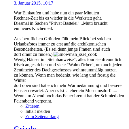
3. Januar 2015, 10:17
War Einkaufen und habe nun ein paar Minuten
Rechner-Zeit bis es wieder in die Werkstatt geht.
Diesmal in Sachen "Privat-Bastelei"...Mutti braucht
ein neues Küchenteil.
Aus beruflichen Gründen fällt mein Blick bei solchen
Urlaubsfotos immer zu erst auf die archiktonischen
Besonderheiten. (Es sei denn junge Frauen sind auch
dort drauf zu finden.)
Wenig Häuser in "Steinbauweise", alles touristenfreundlich
frisch angestrichen und viele "Walmdächer", um auch jeden
Zentimeter des Dachgeschosses wohnraummäßig nutzen
zu können. Wenn man bedenkt, wie lang und frostig die
Winter
dort oben sind hätte ich mehr Wärmedämmung und bessere
Fenster erwartet. Aber es ist ja eher ein Museumsdorf......
Wenn am Abend noch das Feuer brennt hat der Schmied den
Feierabend verpennt.
Zitieren
Inhalt melden
Zum Seitenanfang
Grizzly