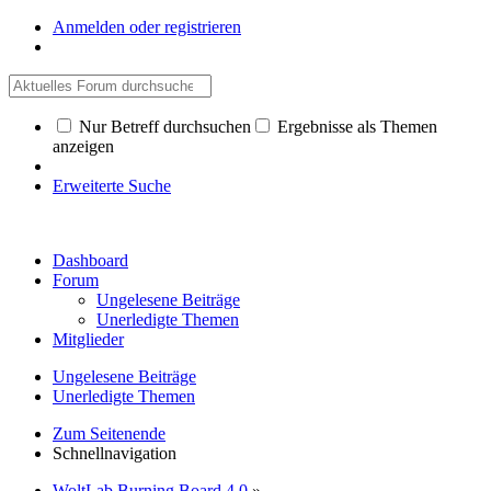
Anmelden oder registrieren
Nur Betreff durchsuchen
Ergebnisse als Themen
anzeigen
Erweiterte Suche
Dashboard
Forum
Ungelesene Beiträge
Unerledigte Themen
Mitglieder
Ungelesene Beiträge
Unerledigte Themen
Zum Seitenende
Schnellnavigation
WoltLab Burning Board 4.0
»