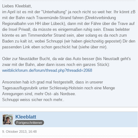
Liebes Kleeblatt,
im April ist es mit der "Unterhaltung" ja noch nicht so weit her. Ihr könnt zB
mit der Bahn nach Travemünde-Strand fahren (Direktverbindung
Regionalbahn von HH über Lübeck), dann mit der Fähre über die Trave auf
die Insel Priwall, da müsste es einigermaßen ruhig sein. Etwas belebter
könnte es am Timmendorfer Strand sein, aber solang es da noch zum
Baden zu kalt ist, wobei Schnuppi (wir haben gleichzeitig gepostet) Dir den
passenden Link eben schon geschickt hat (siehe über mir).
Oder zur Neustädter Bucht, da wär das Auto besser (bis Neustadt geht's
zwar mit der Bahn, aber dann isses noch ein ganzes Stück):
weitblickforum.de/forum/thread.php?threadid=2068
Ansonsten hab ich grad mal festgestellt, dass in unserer
Tagesausflugsrubrik unter Schleswig-Holstein noch eine Menge
Anregungen sind, mehr Ost- als Nordsee.
Schnuppi weiss sicher noch mehr..
Kleeblatt
Fortgeschrittener
9. Oktober 2013, 16:48