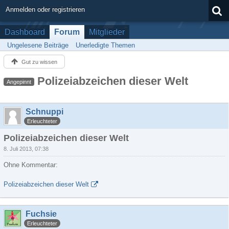
Anmelden oder registrieren
Dashboard
Forum
Mitglieder
Ungelesene Beiträge
Unerledigte Themen
Gut zu wissen
Polizeiabzeichen dieser Welt
Angepinnt
Schnuppi
Erleuchteter
Polizeiabzeichen dieser Welt
8. Juli 2013, 07:38
Ohne Kommentar:
Polizeiabzeichen dieser Welt
Fuchsie
Erleuchteter