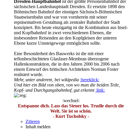
Dresden-Hauptbahnhof
ist der größte Personenbahnhof der
sächsischen Landeshauptstadt Dresden. Er ersetzte 1898 den
Böhmischen Bahnhof der einstigen Sächsisch-Böhmischen
Staatseisenbahn und war von vornherein mit seiner
repräsentativen Gestaltung als zentraler Bahnhof der Stadt
konzipiert. Bis heute einzigartig ist die Kombination aus Insel-
und Kopfbahnhof in zwei verschiedenen Ebenen, die
insbesondere Reisenden an den Kopfgleisen der unteren
Ebene kurze Umsteigewege ermöglichen sollte.
Eine Besonderheit des Bauwerks ist die mit einer
teflonbeschichteten Glasfaser-Membran überzogene
Hallenkonstruktion, die in den Jahren 2000 bis 2006 nach
einem Entwurf des britischen Architekten Norman Foster
realisiert wurde.
Mehr, unter anderem, bei wikipedia
:hereklick:
Und hier ein Bild von oben, von wo man die beiden Teile,
Kopf- und Durchgangsbahnhof, gut erkennt
:link:
:wechsel:
Entspanne dich. Lass das Steuer los. Trudle durch die
Welt. Sie ist so schön.
- Kurt Tucholsky -
Zitieren
Inhalt melden