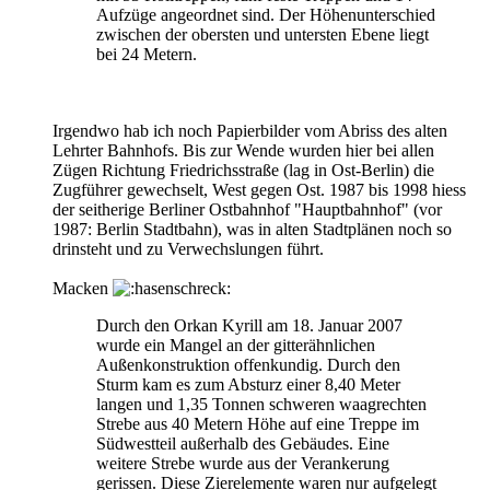
Aufzüge angeordnet sind. Der Höhenunterschied
zwischen der obersten und untersten Ebene liegt
bei 24 Metern.
Irgendwo hab ich noch Papierbilder vom Abriss des alten
Lehrter Bahnhofs. Bis zur Wende wurden hier bei allen
Zügen Richtung Friedrichsstraße (lag in Ost-Berlin) die
Zugführer gewechselt, West gegen Ost. 1987 bis 1998 hiess
der seitherige Berliner Ostbahnhof "Hauptbahnhof" (vor
1987: Berlin Stadtbahn), was in alten Stadtplänen noch so
drinsteht und zu Verwechslungen führt.
Macken
Durch den Orkan Kyrill am 18. Januar 2007
wurde ein Mangel an der gitterähnlichen
Außenkonstruktion offenkundig. Durch den
Sturm kam es zum Absturz einer 8,40 Meter
langen und 1,35 Tonnen schweren waagrechten
Strebe aus 40 Metern Höhe auf eine Treppe im
Südwestteil außerhalb des Gebäudes. Eine
weitere Strebe wurde aus der Verankerung
gerissen. Diese Zierelemente waren nur aufgelegt