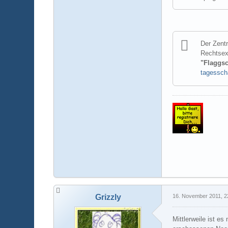
Der Zent
Rechtsex
"Flaggsc
tagessc
Grizzly
16. November 2011, 2
Mittlerweile ist es