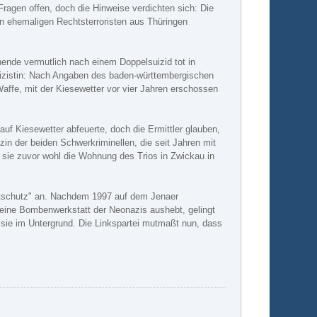
 Fragen offen, doch die Hinweise verdichten sich: Die
on ehemaligen Rechtsterroristen aus Thüringen
de vermutlich nach einem Doppelsuizid tot in
lizistin: Nach Angaben des baden-württembergischen
affe, mit der Kiesewetter vor vier Jahren erschossen
auf Kiesewetter abfeuerte, doch die Ermittler glauben,
in der beiden Schwerkriminellen, die seit Jahren mit
m sie zuvor wohl die Wohnung des Trios in Zwickau in
atschutz" an. Nachdem 1997 auf dem Jenaer
f eine Bombenwerkstatt der Neonazis aushebt, gelingt
 sie im Untergrund. Die Linkspartei mutmaßt nun, dass