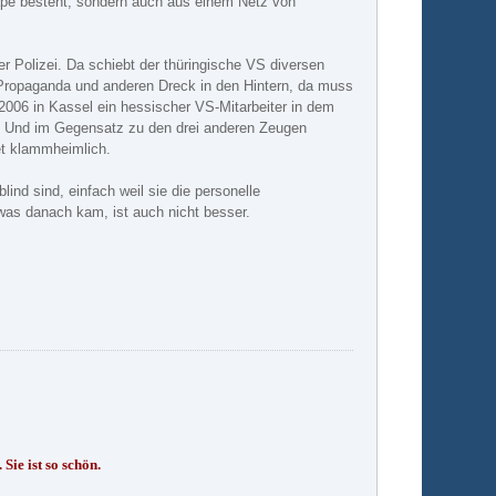
äpe besteht, sondern auch aus einem Netz von
Polizei. Da schiebt der thüringische VS diversen
r Propaganda und anderen Dreck in den Hintern, da muss
2006 in Kassel ein hessischer VS-Mitarbeiter in dem
d. Und im Gegensatz zu den drei anderen Zeugen
et klammheimlich.
ind sind, einfach weil sie die personelle
was danach kam, ist auch nicht besser.
Sie ist so schön.