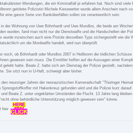
ektakulärsten Wendungen, die ein Kriminalfall je erfahren hat. Noch sind viele
ilbronn getötete Polizistin Michele Kiesewetter wurde allem Anschein nach v
ür eine ganze Serie von Banküberfällen sollen sie verantwortlich sein.
in der Wohnung von Uwe Böhnhardt und Uwe Mundlos, die beide am Wochenen
den wurden, fand man nicht nur die Dienstwaffe und die Handschellen der Po
 wurde inzwischen auch eine Pistole desselben Typs sichergestellt wie die W
tatsächlich um die Mordwaffe handelt, wird nun überprüft.
aber noch, ob Böhnhardt oder Mundlos 2007 in Heilbronn die tödlichen Schüsse 
ihnen gewesen sein muss. Die Ermittler hoffen auf die Aussagen einer Kompliz
d gelebt hatte. Beate Z. hatte sich am Dienstag der Polizei gestellt, nachde
e. Sie sitzt nun in U-Haft, schweigt aber bisher.
in den neunziger Jahren der neonazistischen Kameradschaft "Thüringer Heim
n Sprengstoffkoffer mit Hakenkreuz gefunden wird und die Polizei kurz darau
und Beate Z. unter ungeklärten Umständen die Flucht. 13 Jahre lang bleiben
"nicht ohne behördliche Unterstützung möglich gewesen sein" könne.
t hier