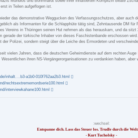
azis Mundlos und Böhmhardt sowie ihrer inhaftierten Komplizin Beate Zsch
erst in Teilen aufgeflogen ist.
ieder das demonstrative Weggucken des Verfassungsschutzes, aber auch der 
geblich als Informanten für die Schlapphüte tätig sind, Zehntausende DM fü
es Vereins in Thüringen seinen Hut nehmen als das herauskam, und da sitzt 
dem gerade der türkische Inhaber von dieses Faschistenbande erschossen wir
ht der Polizei, sondern steigt über die Leiche des Ermordeten und verschwind
seit vielen Jahren, dass die deutschen Geheimdienste auf dem rechten Auge bl
m Wesentlichen ihren NS-Vergängerorganisationen zu verdankien haben, aber 
g.de/inhalt.…b3-a1b0-010f762aa2b3.html
and/rechtsextrememordserie100.html
and/interviewkahane100.html
:wechsel:
Entspanne dich. Lass das Steuer los. Trudle durch die Welt. 
- Kurt Tucholsky -