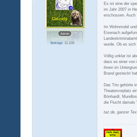
Es ist eine der sp
im Jahr 2007 in He
erschossen. Auch f
Im Wohnmobil und 
Eisenach aufgefun
Admin
Landeskriminalamts
Beiträge
11.100
wurde. Ob es sich 
Völlig unklar ist 
dass es einer von 
ihnen im Untergrun
Brand gesteckt hatt
Das Trio gehörte 
Theatervorplatz ei
Bönhardt, Mundlos 
die Flucht damals 
taz.de, ganzer Tex