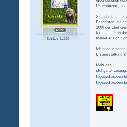
erschossenen Neon
Unterstützern, das 
Skandalös immer w
Faschisten, die an
2000 der Chef dies
Admin
Internetcafe, in 
meldet er sich nic
Beiträge
11.100
Ich sage ja schon 
Erstausstattung i
Mehr dazu:
stuttgarter-zeitun
tagesschau.de/inl
tagesschau.de/inl