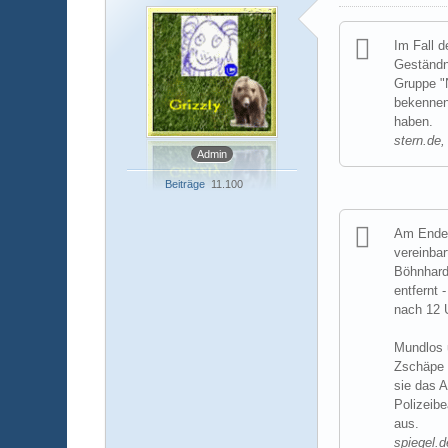
Im Fall 
Geständni
Gruppe "
bekennen
haben.
stern.de
Admin
Beiträge
11.100
Am Ende h
vereinba
Böhnhardt
entfernt
nach 12 
Mundlos u
Zschäpe 
sie das A
Polizeib
aus.
spiegel.