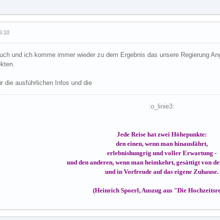
6:10
uch und ich komme immer wieder zu dem Ergebnis das unsere Regierung Ang
kten.
ür die ausführlichen Infos und die
:o_linie3:
Jede Reise hat zwei Höhepunkte:
den einen, wenn man hinausfährt,
erlebnishungrig und voller Erwartung -
und den anderen, wenn man heimkehrt, gesättigt von d
und in Vorfreude auf das eigene Zuhause.
(Heinrich Spoerl, Auszug aus "Die Hochzeitsre