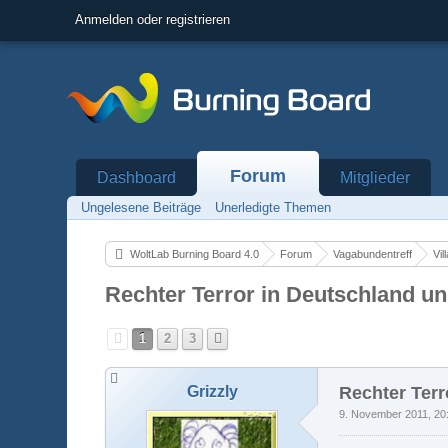
Anmelden oder registrieren
Forum
Dashboard
Mitglieder
Ungelesene Beiträge
Unerledigte Themen
WoltLab Burning Board 4.0
Forum
Vagabundentreff
Vil
Rechter Terror in Deutschland u
1
2
3
Grizzly
Rechter Ter
9. November 2011, 20