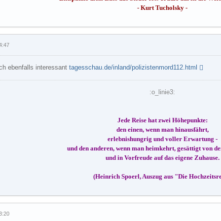
- Kurt Tucholsky -
4:47
ich ebenfalls interessant
tagesschau.de/inland/polizistenmord112.html
:o_linie3:
Jede Reise hat zwei Höhepunkte:
den einen, wenn man hinausfährt,
erlebnishungrig und voller Erwartung -
und den anderen, wenn man heimkehrt, gesättigt von d
und in Vorfreude auf das eigene Zuhause.
(Heinrich Spoerl, Auszug aus "Die Hochzeitsre
3:20