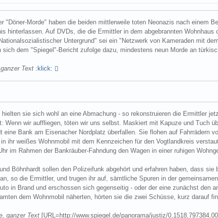
der "Döner-Morde" haben die beiden mittlerweile toten Neonazis nach einem B
s hinterlassen. Auf DVDs, die die Ermittler in dem abgebrannten Wohnhaus de
Nationalsozialistischer Untergrund" sei ein "Netzwerk von Kameraden mit dem
 sich dem "Spiegel"-Bericht zufolge dazu, mindestens neun Morde an türkis
, ganzer Text
:klick:
ielten sie sich wohl an eine Abmachung - so rekonstruieren die Ermittler jetz
rt: Wenn wir auffliegen, töten wir uns selbst. Maskiert mit Kapuze und Tuc
 eine Bank am Eisenacher Nordplatz überfallen. Sie flohen auf Fahrrädern vom
 - in ihr weißes Wohnmobil mit dem Kennzeichen für den Vogtlandkreis versta
Uhr im Rahmen der Bankräuber-Fahndung den Wagen in einer ruhigen Wohnge
nd Böhnhardt sollen den Polizeifunk abgehört und erfahren haben, dass sie b
an, so die Ermittler, und trugen ihr auf, sämtliche Spuren in der gemeinsam
uto in Brand und erschossen sich gegenseitig - oder der eine zunächst den an
eamten dem Wohnmobil näherten, hörten sie die zwei Schüsse, kurz darauf fin
de, ganzer Text
[URL=http://www.spiegel.de/panorama/justiz/0,1518,797384,00.