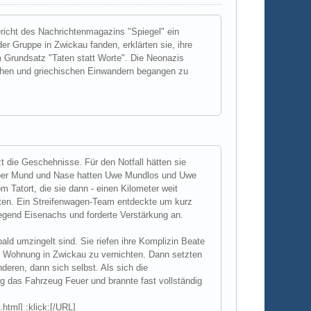
ericht des Nachrichtenmagazins "Spiegel" ein
r Gruppe in Zwickau fanden, erklärten sie, ihre
 Grundsatz "Taten statt Worte". Die Neonazis
chen und griechischen Einwandern begangen zu
t die Geschehnisse. Für den Notfall hätten sie
h über Mund und Nase hatten Uwe Mundlos und Uwe
 Tatort, die sie dann - einen Kilometer weit
uten. Ein Streifenwagen-Team entdeckte um kurz
gend Eisenachs und forderte Verstärkung an.
ald umzingelt sind. Sie riefen ihre Komplizin Beate
en Wohnung in Zwickau zu vernichten. Dann setzten
deren, dann sich selbst. Als sich die
g das Fahrzeug Feuer und brannte fast vollständig
html] :klick:[/URL]