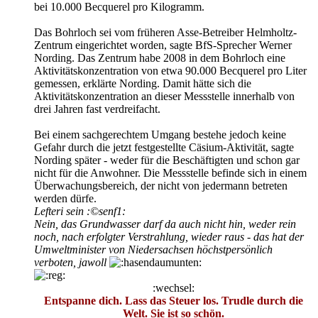
bei 10.000 Becquerel pro Kilogramm.
Das Bohrloch sei vom früheren Asse-Betreiber Helmholtz-
Zentrum eingerichtet worden, sagte BfS-Sprecher Werner
Nording. Das Zentrum habe 2008 in dem Bohrloch eine
Aktivitätskonzentration von etwa 90.000 Becquerel pro Liter
gemessen, erklärte Nording. Damit hätte sich die
Aktivitätskonzentration an dieser Messstelle innerhalb von
drei Jahren fast verdreifacht.
Bei einem sachgerechtem Umgang bestehe jedoch keine
Gefahr durch die jetzt festgestellte Cäsium-Aktivität, sagte
Nording später - weder für die Beschäftigten und schon gar
nicht für die Anwohner. Die Messstelle befinde sich in einem
Überwachungsbereich, der nicht von jedermann betreten
werden dürfe.
Lefteri sein :©senf1:
Nein, das Grundwasser darf da auch nicht hin, weder rein
noch, nach erfolgter Verstrahlung, wieder raus - das hat der
Umweltminister von Niedersachsen höchstpersönlich
verboten, jawoll
:wechsel:
Entspanne dich. Lass das Steuer los. Trudle durch die
Welt. Sie ist so schön.