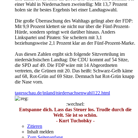
einer Wahl in Niedersachsen zweistellig: Mit 13,7 Prozent
holen sie ihr bestes Ergebnis bei einer Landtagswahl.
Die große Überraschung des Wahltags gelingt aber der FDP:
Mit 9,9 Prozent klettert sie nicht nur über die Fünf-Prozent-
Hürde, sondern springt weit darüber hinaus. Anders
Linkspartei und Piraten: Sie scheitern mit 3,1
beziehungsweise 2,1 Prozent klar an der Fünf-Prozent-Marke.
Aus diesen Zahlen ergibt sich folgende Sitzverteilung im
niedersächsischen Landtag: Die CDU kommt auf 54 Sitze,
die SPD auf 49. Die FDP wäre mit 14 Abgeordneten
vertreten, die Grünen mit 20. Das heißt: Schwarz-Gelb käme
auf 68, Rot-Grün auf 69 Sitze. Demnach hat Rot-Grün knapp
die Nase vorn.
tagesschau.de/inland/niedersachsenwahl122.html
:wechsel:
Entspanne dich. Lass das Steuer los. Trudle durch die
Welt. Sie ist so schön.
- Kurt Tucholsky -
Zitieren
Inhalt melden
Zum Seitenanfang