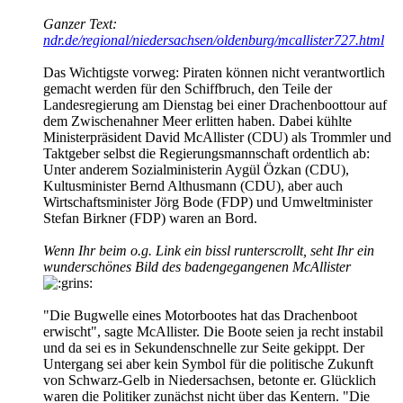
Ganzer Text:
ndr.de/regional/niedersachsen/oldenburg/mcallister727.html
Das Wichtigste vorweg: Piraten können nicht verantwortlich
gemacht werden für den Schiffbruch, den Teile der
Landesregierung am Dienstag bei einer Drachenboottour auf
dem Zwischenahner Meer erlitten haben. Dabei kühlte
Ministerpräsident David McAllister (CDU) als Trommler und
Taktgeber selbst die Regierungsmannschaft ordentlich ab:
Unter anderem Sozialministerin Aygül Özkan (CDU),
Kultusminister Bernd Althusmann (CDU), aber auch
Wirtschaftsminister Jörg Bode (FDP) und Umweltminister
Stefan Birkner (FDP) waren an Bord.
Wenn Ihr beim o.g. Link ein bissl runterscrollt, seht Ihr ein
wunderschönes Bild des badengegangenen McAllister
"Die Bugwelle eines Motorbootes hat das Drachenboot
erwischt", sagte McAllister. Die Boote seien ja recht instabil
und da sei es in Sekundenschnelle zur Seite gekippt. Der
Untergang sei aber kein Symbol für die politische Zukunft
von Schwarz-Gelb in Niedersachsen, betonte er. Glücklich
waren die Politiker zunächst nicht über das Kentern. "Die