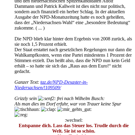
und den niedersächsischen Spitzenkandidaten Adolf
Dammann und Patrick Kallweit ist dies nicht nur politisch,
sondern auch finanziell ein herber Schlag. In der aktuellen
Ausgabe der NPD-Monatszeitung hatte es noch geheißen,
dass der „Niedersachsen-Wahl“ eine „besondere Bedeutung“
zukomme. ( ... )
Die NPD blieb klar hinter dem Ergebnis von 2008 zurück, als
sie noch 1,5 Prozent erhielt.
Der Staat erstattet nach gesetzlichen Regelungen nur dann die
Wahlkampfkosten, wenn eine Partei mindestens 1 Prozent der
Stimmen erzielt. Das heißt also, dass die NPD nun kein Geld
erhält – so hatte sie sich das „Raus aus dem Euro!“ nicht
gedacht.
Ganzer Text:
taz.de/NPD-Desaster-in-
Niedersachsen/!109509/
Grizzly sein
frei nach Wilhelm Busch:
Als man dies im Dorf erfuhr, war von Trauer keine Spur
:wechsel:
Entspanne dich. Lass das Steuer los. Trudle durch die
Welt. Sie ist so schön.