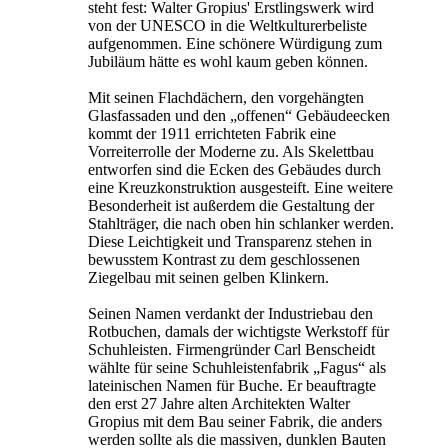
steht fest: Walter Gropius' Erstlingswerk wird
von der UNESCO in die Weltkulturerbeliste
aufgenommen. Eine schönere Würdigung zum
Jubiläum hätte es wohl kaum geben können.
Mit seinen Flachdächern, den vorgehängten
Glasfassaden und den „offenen“ Gebäudeecken
kommt der 1911 errichteten Fabrik eine
Vorreiterrolle der Moderne zu. Als Skelettbau
entworfen sind die Ecken des Gebäudes durch
eine Kreuzkonstruktion ausgesteift. Eine weitere
Besonderheit ist außerdem die Gestaltung der
Stahlträger, die nach oben hin schlanker werden.
Diese Leichtigkeit und Transparenz stehen in
bewusstem Kontrast zu dem geschlossenen
Ziegelbau mit seinen gelben Klinkern.
Seinen Namen verdankt der Industriebau den
Rotbuchen, damals der wichtigste Werkstoff für
Schuhleisten. Firmengründer Carl Benscheidt
wählte für seine Schuhleistenfabrik „Fagus“ als
lateinischen Namen für Buche. Er beauftragte
den erst 27 Jahre alten Architekten Walter
Gropius mit dem Bau seiner Fabrik, die anders
werden sollte als die massiven, dunklen Bauten