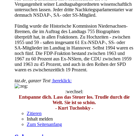
Vergangenheit seiner Landtagsabgeordneten wissenschaftlich
untersuchen lassen. Jeder dritte Nachkriegsparlamentarier war
demnach NSDAP-, SA- oder SS-Mitglied.
Fündig wurde die Historische Kommission Niedersachsen-
Bremen, die im Auftrag des Landtags 755 Biographien
überprüft hat, in allen Fraktionen. Zu Hochzeiten - zwischen
1955 und 59 - saßen insgesamt 61 Ex-NSDAP-, SS- oder
SA-Mitglieder im Landtag in Hannover. Selbst 1994 waren es
noch fünf. Die FDP-Fraktion bestand zwischen 1963 und
1967 zu 60 Prozent aus Ex-NSlern, die CDU zwischen 1959
und 1963 zu 45 Prozent, und auch in den Reihen der SPD
waren es zwischenzeitlich 19 Prozent.
taz.de, ganzer Text
:hereklick:
:wechsel:
Entspanne dich. Lass das Steuer los. Trudle durch die
Welt. Sie ist so schön.
- Kurt Tucholsky -
Zitieren
Inhalt melden
Zum Seitenanfang