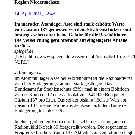
Region Niedersachsen
14. April 2011, 22:45
Im maroden Atomlager Asse sind stark erhöhte Werte
von Cäsium 137 gemessen worden. Strahlenschützer sind
besorgt - sehen aber keine Gefahr für die Beschäftigten.
Die Verseuchung geht offenbar auf eingelagerte Abfälle
zurück.
spiegel.de
[URL=http://www.spiegel.de/wissenschaft/mensch/0,1518,7570
[/URL]
- Remlingen -
Im Atommülllager Asse bei Wolfenbüttel ist die Radioaktivität
vor einer Einlagerungskammer stark gestiegen. Das
Bundesamt für Strahlenschutz (BfS) maß in einem Bohrloch
vor der Kammer 12 eine Aktivität von 240.000 Becquerel
Cäsium 137 pro Liter. Das sei der bislang höchste Wert von
Cäsium 137 in einer Probe aus der Asse nach dem Ende der
Einlagerung im Jahr 1978.
In einer geringeren Konzentration sei in der Lösung auch das
Radionuklid Kobalt 60 festgestellt worden. Die sogenannte
Freigrenze für die Cäsium-137-Aktivitätskonzentrationen liegt