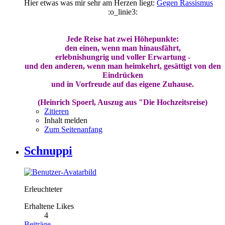
Hier etwas was mir sehr am Herzen liegt:
Gegen Rassismus
:o_linie3:
Jede Reise hat zwei Höhepunkte:
den einen, wenn man hinausfährt,
erlebnishungrig und voller Erwartung -
und den anderen, wenn man heimkehrt, gesättigt von den
Eindrücken
und in Vorfreude auf das eigene Zuhause.
(Heinrich Spoerl, Auszug aus "Die Hochzeitsreise)
Zitieren
Inhalt melden
Zum Seitenanfang
Schnuppi
Erleuchteter
Erhaltene Likes
4
Beiträge