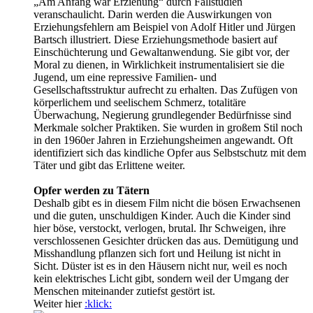
„Am Anfang war Erziehung“ durch Fallstudien
veranschaulicht. Darin werden die Auswirkungen von
Erziehungsfehlern am Beispiel von Adolf Hitler und Jürgen
Bartsch illustriert. Diese Erziehungsmethode basiert auf
Einschüchterung und Gewaltanwendung. Sie gibt vor, der
Moral zu dienen, in Wirklichkeit instrumentalisiert sie die
Jugend, um eine repressive Familien- und
Gesellschaftsstruktur aufrecht zu erhalten. Das Zufügen von
körperlichem und seelischem Schmerz, totalitäre
Überwachung, Negierung grundlegender Bedürfnisse sind
Merkmale solcher Praktiken. Sie wurden in großem Stil noch
in den 1960er Jahren in Erziehungsheimen angewandt. Oft
identifiziert sich das kindliche Opfer aus Selbstschutz mit dem
Täter und gibt das Erlittene weiter.
Opfer werden zu Tätern
Deshalb gibt es in diesem Film nicht die bösen Erwachsenen
und die guten, unschuldigen Kinder. Auch die Kinder sind
hier böse, verstockt, verlogen, brutal. Ihr Schweigen, ihre
verschlossenen Gesichter drücken das aus. Demütigung und
Misshandlung pflanzen sich fort und Heilung ist nicht in
Sicht. Düster ist es in den Häusern nicht nur, weil es noch
kein elektrisches Licht gibt, sondern weil der Umgang der
Menschen miteinander zutiefst gestört ist.
Weiter hier
:klick: