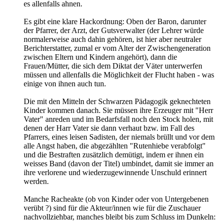
es allenfalls ahnen.
Es gibt eine klare Hackordnung: Oben der Baron, darunter
der Pfarrer, der Arzt, der Gutsverwalter (der Lehrer würde
normalerweise auch dahin gehören, ist hier aber neutraler
Berichterstatter, zumal er vom Alter der Zwischengeneration
zwischen Eltern und Kindern angehört), dann die
Frauen/Mütter, die sich dem Diktat der Väter unterwerfen
müssen und allenfalls die Möglichkeit der Flucht haben - was
einige von ihnen auch tun.
Die mit den Mitteln der Schwarzen Pädagogik geknechteten
Kinder kommen danach. Sie müssen ihre Erzeuger mit "Herr
Vater" anreden und im Bedarfsfall noch den Stock holen, mit
denen der Harr Vater sie dann verhaut bzw. im Fall des
Pfarrers, eines leisen Sadisten, der niemals brüllt und vor dem
alle Angst haben, die abgezählten "Rutenhiebe verabfolgt"
und die Bestraften zusätzlich demütigt, indem er ihnen ein
weisses Band (davon der Titel) umbindet, damit sie immer an
ihre verlorene und wiederzugewinnende Unschuld erinnert
werden.
Manche Racheakte (ob von Kinder oder von Untergebenen
verübt ?) sind für die Akteur/innen wie für die Zuschauer
nachvollziehbar, manches bleibt bis zum Schluss im Dunkeln: