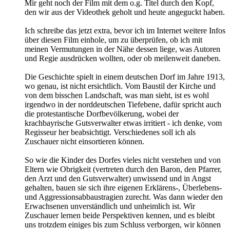
Mir geht noch der Film mit dem o.g. Titel durch den Kopf,
den wir aus der Videothek geholt und heute angeguckt haben.
Ich schreibe das jetzt extra, bevor ich im Internet weitere Infos
über diesen Film einhole, um zu überprüfen, ob ich mit
meinen Vermutungen in der Nähe dessen liege, was Autoren
und Regie ausdrücken wollten, oder ob meilenweit daneben.
Die Geschichte spielt in einem deutschen Dorf im Jahre 1913,
wo genau, ist nicht ersichtlich. Vom Baustil der Kirche und
von dem bisschen Landschaft, was man sieht, ist es wohl
irgendwo in der norddeutschen Tiefebene, dafür spricht auch
die protestantische Dorfbevölkerung, wobei der
krachbayrische Gutsverwalter etwas irritiert - ich denke, vom
Regisseur her beabsichtigt. Verschiedenes soll ich als
Zuschauer nicht einsortieren können.
So wie die Kinder des Dorfes vieles nicht verstehen und von
Eltern wie Obrigkeit (vertreten durch den Baron, den Pfarrer,
den Arzt und den Gutsverwalter) unwissend und in Angst
gehalten, bauen sie sich ihre eigenen Erklärens-, Überlebens-
und Aggressionsabbaustragien zurecht. Was dann wieder den
Erwachsenen unverständlich und unheimlich ist. Wir
Zuschauer lernen beide Perspektiven kennen, und es bleibt
uns trotzdem einiges bis zum Schluss verborgen, wir können