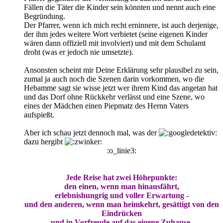
Fällen die Täter die Kinder sein könnten und nennt auch eine
Begründung.
Der Pfarrer, wenn ich mich recht erninnere, ist auch derjenige,
der ihm jedes weitere Wort verbietet (seine eigenen Kinder
wären dann offiziell mit involviert) und mit dem Schulamt
droht (was er jedoch nie umsetzte).
Ansonsten scheint mir Deine Erklärung sehr plausibel zu sein,
zumal ja auch noch die Szenen darin vorkommen, wo die
Hebamme sagt sie wisse jetzt wer ihrem Kind das angetan hat
und das Dorf ohne Rückkehr verlässt und eine Szene, wo
eines der Mädchen einen Piepmatz des Hernn Vaters
aufspießt.
Aber ich schau jetzt dennoch mal, was der
dazu hergibt
:o_linie3:
Jede Reise hat zwei Höhepunkte:
den einen, wenn man hinausfährt,
erlebnishungrig und voller Erwartung -
und den anderen, wenn man heimkehrt, gesättigt von den
Eindrücken
und in Vorfreude auf das eigene Zuhause.