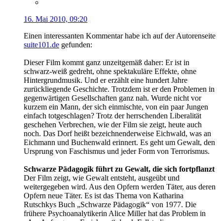
16. Mai 2010, 09:20
Einen interessanten Kommentar habe ich auf der Autorenseite
suite101.de
gefunden:
Dieser Film kommt ganz unzeitgemäß daher: Er ist in
schwarz-weiß gedreht, ohne spektakuläre Effekte, ohne
Hintergrundmusik. Und er erzählt eine hundert Jahre
zurückliegende Geschichte. Trotzdem ist er den Problemen in
gegenwärtigen Gesellschaften ganz nah. Wurde nicht vor
kurzem ein Mann, der sich einmischte, von ein paar Jungen
einfach totgeschlagen? Trotz der herrschenden Liberalität
geschehen Verbrechen, wie der Film sie zeigt, heute auch
noch. Das Dorf heißt bezeichnenderweise Eichwald, was an
Eichmann und Buchenwald erinnert. Es geht um Gewalt, den
Ursprung von Faschismus und jeder Form von Terrorismus.
Schwarze Pädagogik führt zu Gewalt, die sich fortpflanzt
Der Film zeigt, wie Gewalt entsteht, ausgeübt und
weitergegeben wird. Aus den Opfern werden Täter, aus deren
Opfern neue Täter. Es ist das Thema von Katharina
Rutschkys Buch „Schwarze Pädagogik“ von 1977. Die
frühere Psychoanalytikerin Alice Miller hat das Problem in