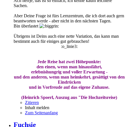
Ach herrje, das ist so einfach, ich kenne kaum leichtere
Sachen.
Aber Deine Frage ist fürs Lernzentrum, die ich dort auch gern
beantworten werde - aber nicht in den nächsten Tagen.
Bin überlastet
Übrigens ist Deins auch eine nette Variation, das kann man
bestimmt auch für einiges gut gebrauchen!
:o_linie3:
Jede Reise hat zwei Höhepunkte:
den einen, wenn man hinausfährt,
erlebnishungrig und voller Erwartung -
und den anderen, wenn man heimkehrt, gesättigt von den
Eindrücken
und in Vorfreude auf das eigene Zuhause.
(Heinrich Spoerl, Auszug aus "Die Hochzeitsreise)
Zitieren
Inhalt melden
Zum Seitenanfang
Fuchsie