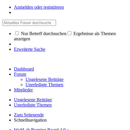
Anmelden oder registrieren
Nur Betreff durchsuchen
Ergebnisse als Themen
anzeigen
Erweiterte Suche
Dashboard
Forum
Ungelesene Beiträge
Unerledigte Themen
Mitglieder
Ungelesene Beiträge
Unerledigte Themen
Zum Seitenende
Schnellnavigation
WoltLab Burning Board 4.0
»