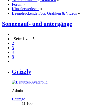
Forum
»
Künstlerwerkstatt
»
Beeindruckende Fots, Grafiken & Videos
»
Sonnenauf- und untergänge
1
Seite 1 von 5
2
3
4
5
Grizzly
Admin
Beiträge
11.100