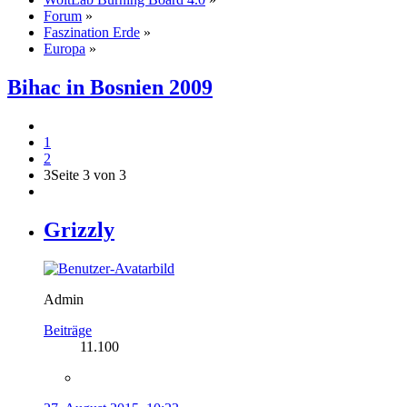
Forum
»
Faszination Erde
»
Europa
»
Bihac in Bosnien 2009
1
2
3
Seite 3 von 3
Grizzly
Admin
Beiträge
11.100