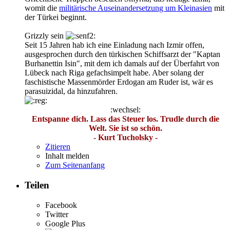
womit die
militärische Auseinandersetzung um Kleinasien
mit
der Türkei beginnt.
Grizzly sein
Seit 15 Jahren hab ich eine Einladung nach Izmir offen,
ausgesprochen durch den türkischen Schiffsarzt der "Kaptan
Burhanettin Isin", mit dem ich damals auf der Überfahrt von
Lübeck nach Riga gefachsimpelt habe. Aber solang der
faschistische Massenmörder Erdogan am Ruder ist, wär es
parasuizidal, da hinzufahren.
:wechsel:
Entspanne dich. Lass das Steuer los. Trudle durch die
Welt. Sie ist so schön.
- Kurt Tucholsky -
Zitieren
Inhalt melden
Zum Seitenanfang
Teilen
Facebook
Twitter
Google Plus