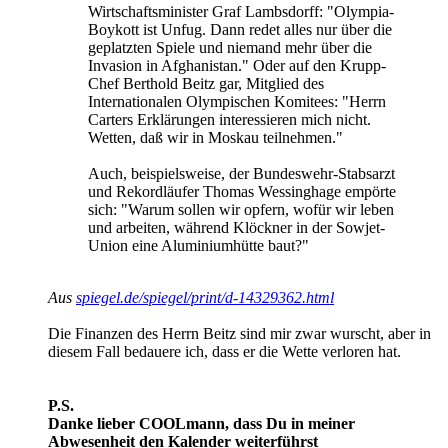
Wirtschaftsminister Graf Lambsdorff: "Olympia-
Boykott ist Unfug. Dann redet alles nur über die
geplatzten Spiele und niemand mehr über die
Invasion in Afghanistan." Oder auf den Krupp-
Chef Berthold Beitz gar, Mitglied des
Internationalen Olympischen Komitees: "Herrn
Carters Erklärungen interessieren mich nicht.
Wetten, daß wir in Moskau teilnehmen."
Auch, beispielsweise, der Bundeswehr-Stabsarzt
und Rekordläufer Thomas Wessinghage empörte
sich: "Warum sollen wir opfern, wofür wir leben
und arbeiten, während Klöckner in der Sowjet-
Union eine Aluminiumhütte baut?"
Aus
spiegel.de/spiegel/print/d-14329362.html
Die Finanzen des Herrn Beitz sind mir zwar wurscht, aber in
diesem Fall bedauere ich, dass er die Wette verloren hat.
P.S.
Danke lieber COOLmann, dass Du in meiner
Abwesenheit den Kalender weiterführst