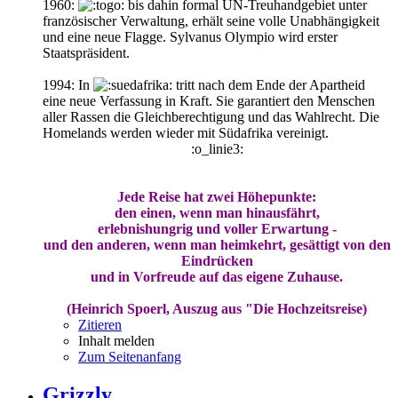
1960:
bis dahin formal UN-Treuhandgebiet unter
französischer Verwaltung, erhält seine volle Unabhängigkeit
und eine neue Flagge. Sylvanus Olympio wird erster
Staatspräsident.
1994: In
tritt nach dem Ende der Apartheid
eine neue Verfassung in Kraft. Sie garantiert den Menschen
aller Rassen die Gleichberechtigung und das Wahlrecht. Die
Homelands werden wieder mit Südafrika vereinigt.
:o_linie3:
Jede Reise hat zwei Höhepunkte:
den einen, wenn man hinausfährt,
erlebnishungrig und voller Erwartung -
und den anderen, wenn man heimkehrt, gesättigt von den
Eindrücken
und in Vorfreude auf das eigene Zuhause.
(Heinrich Spoerl, Auszug aus "Die Hochzeitsreise)
Zitieren
Inhalt melden
Zum Seitenanfang
Grizzly