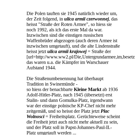
Die Polen tauften sie 1945 natürlich wieder um,
der Zeit folgend, in
ulica armii czerwonnej
, das
heisst "Straße der Roten Armee", so hiess sie
noch 1992, als ich das erste Mal da war.
Inzwischen sind die einstigen russischen
Waffenbrüder abgezogen (auch deren Armee ist
inzwischen umgetauft), und die alte Lindenstraße
heisst jetzt
ulica armii krajowej
= Straße der
[url=http://www.ww2.pl/Die,Untergrundarmee,im,besetzt
das waren u.a. die Kämpfer im Warschauer
Aufstand 1944.
Die Straßenumbenennung hat überhaupt
Tradition in Swinemünde -
so hiess der benachbarte
Kleine Markt
ab 1936
Adolf-Hitler-Platz, nach 1945 (übersetzt) erst
Stalin- und dann Gomulka-Platz, irgendwann
war der einstige polnische KP-Chef nicht mehr
zeitgemäß, und so heisst der Platz jetzt
Plac
Wolnosci
= Freiheitsplatz. Gerüchteweise scheint
die Freiheit jetzt auch nicht mehr aktuell zu sein,
und der Platz soll in Papst-Johannes-Paul-II.-
Platz umgetauft werden ...