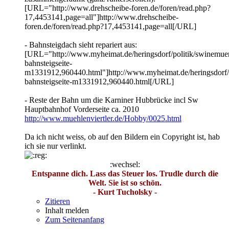
[URL="http://www.drehscheibe-foren.de/foren/read.php?
17,4453141,page=all"]http://www.drehscheibe-
foren.de/foren/read.php?17,4453141,page=all[/URL]
- Bahnsteigdach sieht repariert aus:
[URL="http://www.myheimat.de/heringsdorf/politik/swinemue
bahnsteigseite-
m1331912,960440.html"]http://www.myheimat.de/heringsdorf/
bahnsteigseite-m1331912,960440.html[/URL]
- Reste der Bahn um die Karniner Hubbrücke incl Sw
Hauptbahnhof Vorderseite ca. 2010
http://www.muehlenviertler.de/Hobby/0025.html
Da ich nicht weiss, ob auf den Bildern ein Copyright ist, hab
ich sie nur verlinkt.
:wechsel:
Entspanne dich. Lass das Steuer los. Trudle durch die
Welt. Sie ist so schön.
- Kurt Tucholsky -
Zitieren
Inhalt melden
Zum Seitenanfang