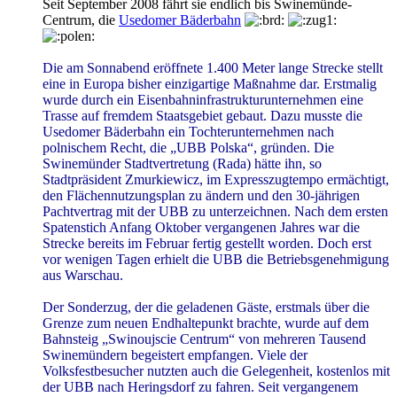
Seit September 2008 fährt sie endlich bis Swinemünde-
Centrum, die
Usedomer Bäderbahn
Die am Sonnabend eröffnete 1.400 Meter lange Strecke stellt
eine in Europa bisher einzigartige Maßnahme dar. Erstmalig
wurde durch ein Eisenbahninfrastrukturunternehmen eine
Trasse auf fremdem Staatsgebiet gebaut. Dazu musste die
Usedomer Bäderbahn ein Tochterunternehmen nach
polnischem Recht, die „UBB Polska“, gründen. Die
Swinemünder Stadtvertretung (Rada) hätte ihn, so
Stadtpräsident Zmurkiewicz, im Expresszugtempo ermächtigt,
den Flächennutzungsplan zu ändern und den 30-jährigen
Pachtvertrag mit der UBB zu unterzeichnen. Nach dem ersten
Spatenstich Anfang Oktober vergangenen Jahres war die
Strecke bereits im Februar fertig gestellt worden. Doch erst
vor wenigen Tagen erhielt die UBB die Betriebsgenehmigung
aus Warschau.
Der Sonderzug, der die geladenen Gäste, erstmals über die
Grenze zum neuen Endhaltepunkt brachte, wurde auf dem
Bahnsteig „Swinoujscie Centrum“ von mehreren Tausend
Swinemündern begeistert empfangen. Viele der
Volksfestbesucher nutzten auch die Gelegenheit, kostenlos mit
der UBB nach Heringsdorf zu fahren. Seit vergangenem