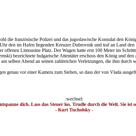
l die französische Polizei und das jugoslawische Konsulat den König
6 Uhr den im Hafen liegenden Kreuzer Dubrovnik und traf an Land de
er offenen Limousine Platz. Der Wagen hatte erst 100 Meter im Schrit
ski) bezeichnete bulgarische Attentäter erschoss den König und den A
 am selben Abend an seinen zahlreichen Verletzungen, die ihm durch 
n genau vor einer Kamera zum Stehen, so dass der von Vlada ausgeführ
:wechsel:
ntspanne dich. Lass das Steuer los. Trudle durch die Welt. Sie ist s
- Kurt Tucholsky -