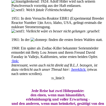
1924: Adolf Hitler wird nach seinem
Putschversuch vorzeitig aus der Haft entlassen.
Welch fatale Fehlentscheidung!
1951: In dem Versuchs-Reaktor EBR1 (Experimental Breeder
Reactor Number 1)in Arco, Idaho, USA, gelingt erstmals die
nukleare Stromerzeugung.
Vielleicht wäre es besser nicht gelungen :gruebel:
1961: In der
finden die ersten freien Wahlen statt.
1968: Ein später als Zodiac-Killer bekannter Serienmörder
ermordet mit Betty Lou Jensen und ihrem Freund David
Faraday in Vallejo, Kalifornien, seine ersten beiden Opfer.
:link:
Interessant, wenn auch nicht direkt auf B.L.J. bezogen, ist
dazu vielleicht auch unser Thread hier:
:hereklick:
(etwas
nach unten scrollen).
:o_linie3:
Jede Reise hat zwei Höhepunkte:
den einen, wenn man hinausfährt,
erlebnishungrig und voller Erwartung -
und den anderen, wenn man heimkehrt, gesättigt von den