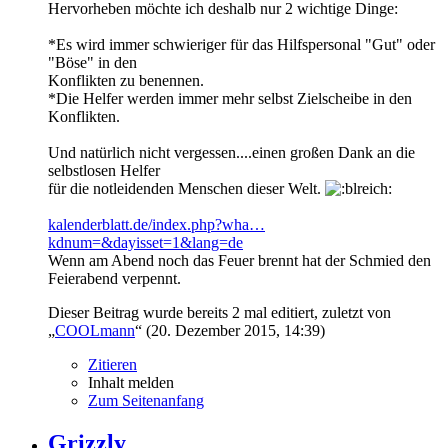
Hervorheben möchte ich deshalb nur 2 wichtige Dinge:
*Es wird immer schwieriger für das Hilfspersonal "Gut" oder
"Böse" in den
Konflikten zu benennen.
*Die Helfer werden immer mehr selbst Zielscheibe in den
Konflikten.
Und natürlich nicht vergessen....einen großen Dank an die
selbstlosen Helfer
für die notleidenden Menschen dieser Welt.
kalenderblatt.de/index.php?wha…
kdnum=&dayisset=1&lang=de
Wenn am Abend noch das Feuer brennt hat der Schmied den
Feierabend verpennt.
Dieser Beitrag wurde bereits 2 mal editiert, zuletzt von
„
COOLmann
“ (
20. Dezember 2015, 14:39
)
Zitieren
Inhalt melden
Zum Seitenanfang
Grizzly