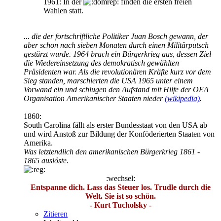
1961: In der
finden die ersten freien
Wahlen statt.
... die der fortschriftliche Politiker Juan Bosch gewann, der
aber schon nach sieben Monaten durch einen Militärputsch
gestürzt wurde. 1964 brach ein Bürgerkrieg aus, dessen Ziel
die Wiedereinsetzung des demokratisch gewählten
Präsidenten war. Als die revolutionären Kräfte kurz vor dem
Sieg standen, marschierten die USA 1965 unter einem
Vorwand ein und schlugen den Aufstand mit Hilfe der OEA
Organisation Amerikanischer Staaten nieder
(wikipedia)
.
1860:
South Carolina fällt als erster Bundesstaat von den USA ab
und wird Anstoß zur Bildung der Konföderierten Staaten von
Amerika.
Was letztendlich den amerikanischen Bürgerkrieg 1861 -
1865 auslöste.
:wechsel:
Entspanne dich. Lass das Steuer los. Trudle durch die
Welt. Sie ist so schön.
- Kurt Tucholsky -
Zitieren