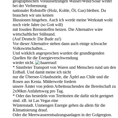
geographischen Voraussetzungen Wasser/Wind/Solar weiter
bei der Verbrennung
nationaler Rohstoffe (Holz, Kohle, Öl, Gas) bleiben. Da
brauchen wir uns keinen
Illussionen hingeben. Auch ich werde meine Werkstatt wohl
noch viele Jahre (so Gott will)
mit fossilen Brennstoffen heizen. Die Alternative wäre
wirtschaftlicher Stillstand.
(Auf Deutsch: Die Bude zu!)
Vor dieser Alternative stehen dann auch einige schwache
Volkswirtschaften....
Und wirklich angesprochen wurden die grundlegenden
Quellen für die Energieverschwendung
wieder nicht.
* Sinnfreier Transport von Waren und Menschen rund um den
Erdball. Und damit meine ich nicht
nur die Übersee-Urlaubsziele, die Äpfel aus Chile und die
Rosen aus Kenia. Mittlerweile fordern
unsere Ämter von jedem Arbeitssuchenden die Bereitschaft zu
2x90km Anfahrtsweg pro Tag.
* Oder das besiedeln von Territorien die dafür nicht geeignet
sind. zB. ist Las Vegas eine
Wüstenstadt. Unmengen Energie gehen da allein für die
Klimatisierung drauf.
Oder die Meerwasserentsalzungsanlagen in der Golgregion.