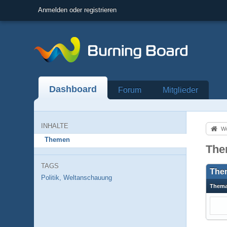
Anmelden oder registrieren
Dashboard
Forum
Mitglieder
INHALTE
Wo
Themen
The
TAGS
The
Politik, Weltanschauung
Them