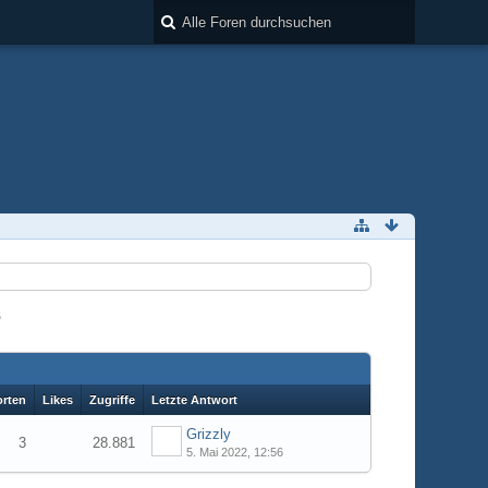
“
rten
Likes
Zugriffe
Letzte Antwort
Grizzly
3
28.881
5. Mai 2022, 12:56