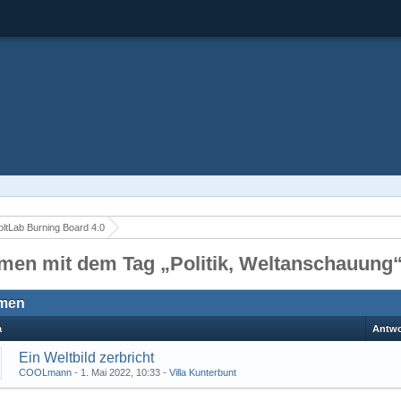
ltLab Burning Board 4.0
men mit dem Tag „Politik, Weltanschauung
men
a
Antwo
Ein Weltbild zerbricht
COOLmann
-
1. Mai 2022, 10:33
-
Villa Kunterbunt