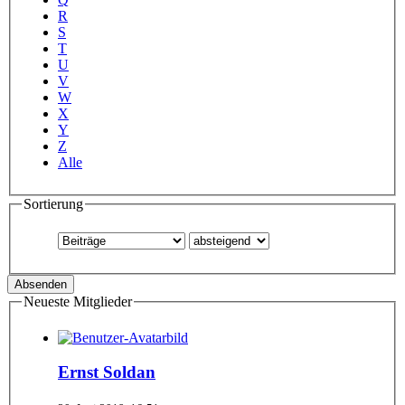
R
S
T
U
V
W
X
Y
Z
Alle
Sortierung
Neueste Mitglieder
Ernst Soldan