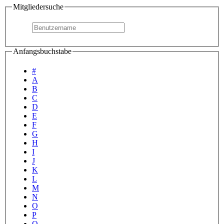
Mitgliedersuche
Anfangsbuchstabe
#
A
B
C
D
E
F
G
H
I
J
K
L
M
N
O
P
Q