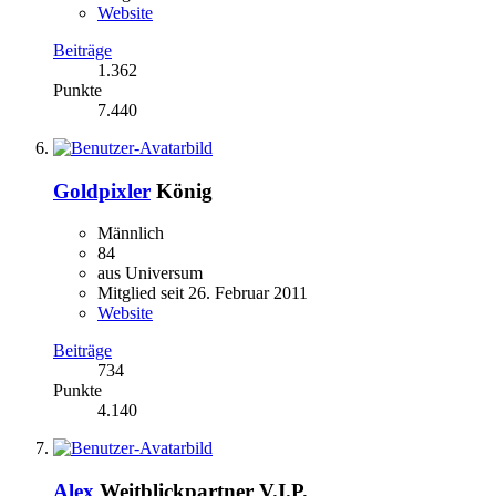
Website
Beiträge
1.362
Punkte
7.440
Goldpixler
König
Männlich
84
aus Universum
Mitglied seit 26. Februar 2011
Website
Beiträge
734
Punkte
4.140
Alex
Weitblickpartner V.I.P.