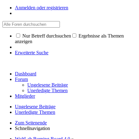
Anmelden oder registrieren
Nur Betreff durchsuchen
Ergebnisse als Themen
anzeigen
Erweiterte Suche
Dashboard
Forum
Ungelesene Beiträge
Unerledigte Themen
Mitglieder
Ungelesene Beiträge
Unerledigte Themen
Zum Seitenende
Schnellnavigation
WoltLab Burning Board 4.0
»