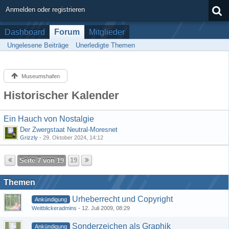
Anmelden oder registrieren
Dashboard
Forum
Mitglieder
Ungelesene Beiträge
Unerledigte Themen
Museumshafen
Historischer Kalender
Ein Hauch von Nostalgie
Der Zwergstaat Neutral-Moresnet
Grizzly
-
29. Oktober 2024, 14:12
Seite 7 von 19
19
Themen
Urheberrecht und Copyright
Ankündigung
Weitblickeradmins
-
12. Juli 2009, 08:29
Sonderzeichen als Graphik
Ankündigung