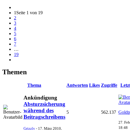
1
Seite 1 von 19
2
3
4
5
6
7
…
19
Themen
Thema
Antworten
Likes
Zugriffe
Letz
Ankündigung
Absturzsicherung
während des
5
562.137
Goldp
Beitragschreibens
27. Feb
18:48
Grizzly
-
17. März 2010,