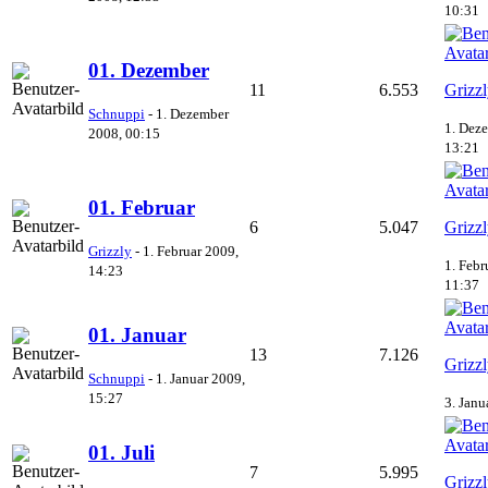
10:31
01. Dezember
11
6.553
Grizz
Schnuppi
-
1. Dezember
1. Dez
2008, 00:15
13:21
01. Februar
6
5.047
Grizz
Grizzly
-
1. Februar 2009,
1. Febr
14:23
11:37
01. Januar
13
7.126
Grizz
Schnuppi
-
1. Januar 2009,
15:27
3. Janu
01. Juli
7
5.995
Grizz