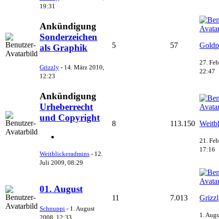
19:31
Ankündigung
Sonderzeichen
5
57
Goldp
als Graphik
27. Feb
Grizzly
-
14. März 2010,
22:47
12:23
Ankündigung
Urheberrecht
und Copyright
8
113.150
Weitb
21. Feb
17:16
Weitblickeradmins
-
12.
Juli 2009, 08:29
01. August
11
7.013
Grizz
Schnuppi
-
1. August
1. Augu
2008, 12:33