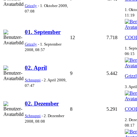
Grizzly
-
1. Oktober 2009,
1. Okto
07:08
11:19
01. September
12
7.718
COOL
Grizzly
-
1. September
1. Sep
2008, 08:57
06:15
02. April
9
5.442
Grizz
Schnuppi
-
2. April 2009,
07:47
3. Apri
02. Dezember
8
5.291
COOL
Schnuppi
-
2. Dezember
2. Dez
2008, 08:08
08:17