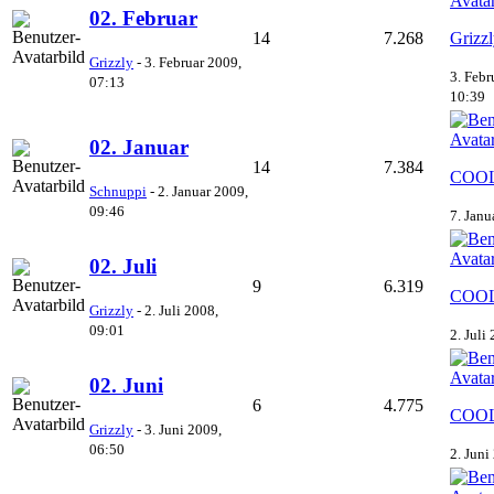
02. Februar
14
7.268
Grizz
Grizzly
-
3. Februar 2009,
3. Febr
07:13
10:39
02. Januar
14
7.384
COOL
Schnuppi
-
2. Januar 2009,
09:46
7. Janu
02. Juli
9
6.319
COOL
Grizzly
-
2. Juli 2008,
09:01
2. Juli
02. Juni
6
4.775
COOL
Grizzly
-
3. Juni 2009,
06:50
2. Juni