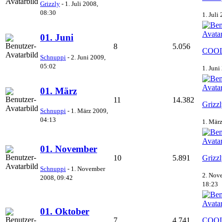
Grizzly
-
1. Juli 2008,
08:30
1. Juli
01. Juni
8
5.056
COOL
Schnuppi
-
2. Juni 2009,
05:02
1. Juni
01. März
11
14.382
Grizz
Schnuppi
-
1. März 2009,
04:13
1. Mär
01. November
10
5.891
Grizz
Schnuppi
-
1. November
2. Nov
2008, 09:42
18:23
01. Oktober
7
4.741
COOL