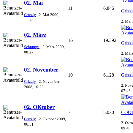
02. Mai
11
6.846
Grizz
Grizzly
-
2. Mai 2009,
11:26
2. Mai
02. März
16
19.392
Grizz
Schnuppi
-
2. März 2009,
08:27
2. Mär
02. November
10
6.128
Grizz
Grizzly
-
2. November
2. Nov
2008, 10:23
07:46
02. OKtober
7
5.030
COOL
Grizzly
-
2. Oktober 2009,
2. Okto
06:51
09:48