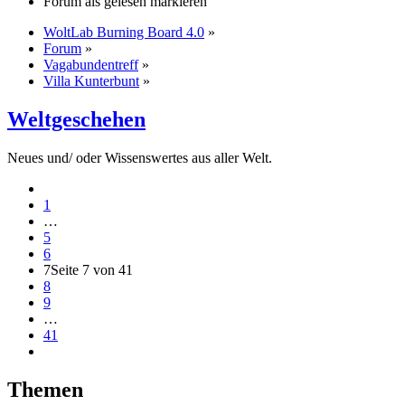
Forum als gelesen markieren
WoltLab Burning Board 4.0
»
Forum
»
Vagabundentreff
»
Villa Kunterbunt
»
Weltgeschehen
Neues und/ oder Wissenswertes aus aller Welt.
1
…
5
6
7
Seite 7 von 41
8
9
…
41
Themen