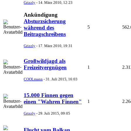
Grizzly
-
14. März 2010, 12:23
Ankündigung
Absturzsicherung
5
562.
während des
Beitragschreibens
Grizzly
-
17. März 2010, 19:31
Großwildjagd als
Freizeitvergnügen
1
2.31
COOLmann
-
31. Juli 2015, 16:03
15.000 Finnen gegen
einen "Wahren Finnen"
1
2.26
Grizzly
-
29. Juli 2015, 09:05
Flucht vom Balkan