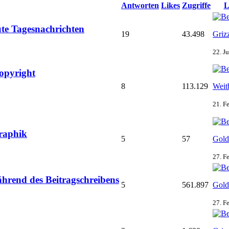
Antworten
Likes
Zugriffe
L
te Tagesnachrichten
19
43.498
Griz
22. J
opyright
8
113.129
Weit
21. F
raphik
5
57
Gold
27. F
hrend des Beitragschreibens
5
561.897
Gold
27. F