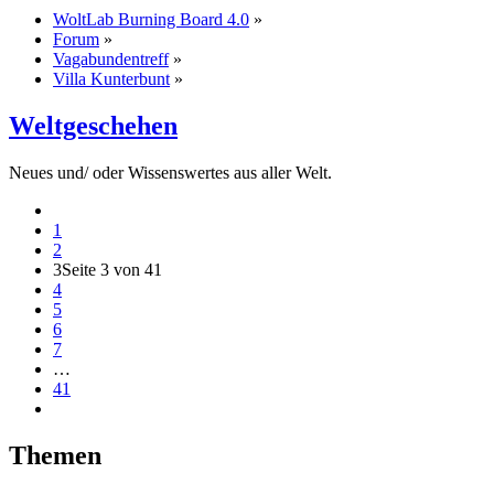
WoltLab Burning Board 4.0
»
Forum
»
Vagabundentreff
»
Villa Kunterbunt
»
Weltgeschehen
Neues und/ oder Wissenswertes aus aller Welt.
1
2
3
Seite 3 von 41
4
5
6
7
…
41
Themen