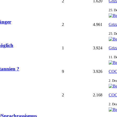
2
1.620
Griz
25. D
länger
2
4.961
Griz
25. D
öglich
1
3.924
Griz
11. D
tannien ?
9
3.926
COO
2. De
2
2.168
COO
2. De
Sprachrassismus