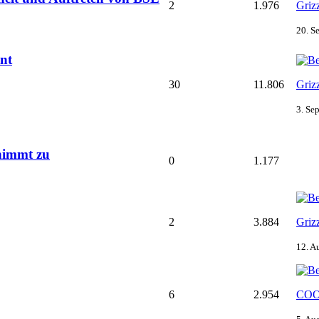
2
1.976
Griz
20. S
nt
30
11.806
Griz
3. Se
nimmt zu
0
1.177
2
3.884
Griz
12. A
6
2.954
COO