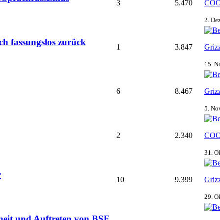
3
5.470
COO
2. De
ch fassungslos zurück
1
3.847
Griz
15. N
6
8.467
Griz
5. No
2
2.340
COO
31. O
r
10
9.399
Griz
29. O
it und Auftreten von BSE