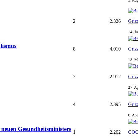
5. Au
2
2.326
Griz
14. J
alismus
8
4.010
Griz
18. M
7
2.912
Griz
27. A
4
2.395
Griz
6. Ap
s neuen Gesundheitsministers
1
2.202
COO