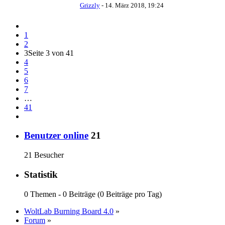
Grizzly
-
14. März 2018, 19:24
1
2
3
Seite 3 von 41
4
5
6
7
…
41
Benutzer online
21
21 Besucher
Statistik
0 Themen - 0 Beiträge (0 Beiträge pro Tag)
WoltLab Burning Board 4.0
»
Forum
»