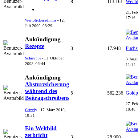
8
113.161
Weitb
21. Feb
17:16
Weitblickeradmins
-
12.
Juli 2009, 08:29
Ankündigung
Rezepte
3
17.948
Fuchs
Schnuppi
-
11. Oktober
3. Augu
2008, 06:44
11:14
Ankündigung
Absturzsicherung
während des
5
562.236
Goldp
Beitragschreibens
27. Feb
18:48
Grizzly
-
17. März 2010,
19:31
Ein Weltbild
zerbricht
3
28.900