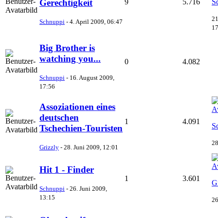
Gerechtigkeit
9
5.716
S
21
Schnuppi
-
4. April 2009, 06:47
17
Big Brother is
watching you...
0
4.082
Schnuppi
-
16. August 2009,
17:56
Assoziationen eines
deutschen
1
4.091
S
Tschechien-Touristen
28
Grizzly
-
28. Juni 2009, 12:01
Hit 1 - Finder
1
3.601
G
Schnuppi
-
26. Juni 2009,
13:15
26