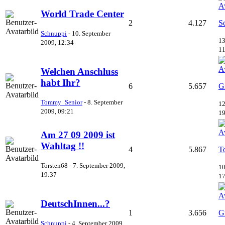
World Trade Center
2
4.127
S
Schnuppi
-
10. September
13
2009, 12:34
11
Welchen Anschluss
habt Ihr?
6
5.657
G
Tommy_Senior
-
8. September
12
2009, 09:21
19
Am 27 09 2009 ist
Wahltag !!
4
5.867
T
Torsten68 -
7. September 2009,
10
19:37
17
DeutschInnen...?
1
3.656
G
Schnuppi
-
4. September 2009,