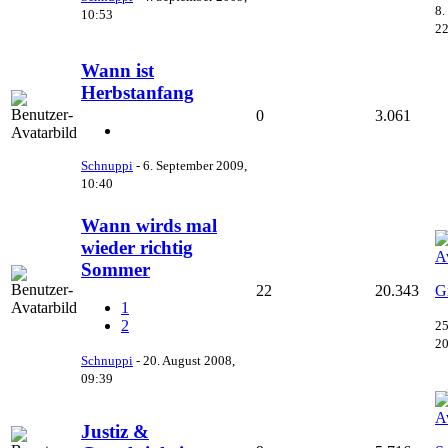
8.
10:53
22
Wann ist
Herbstanfang
0
3.061
Schnuppi
-
6. September 2009,
10:40
Wann wirds mal
wieder richtig
Sommer
22
20.343
G
1
2
25
20
Schnuppi
-
20. August 2008,
09:39
Justiz &