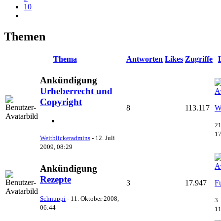
10
Themen
Thema
Antworten
Likes
Zugriffe
Ankündigung
Urheberrecht und
Copyright
8
113.117
W
21
17
Weitblickeradmins
-
12. Juli
2009, 08:29
Ankündigung
Rezepte
3
17.947
F
Schnuppi
-
11. Oktober 2008,
3.
06:44
11