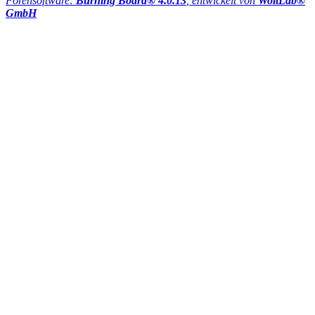
Forensoftware:
Burning Board® 4.0.13
, entwickelt von
WoltLab®
GmbH