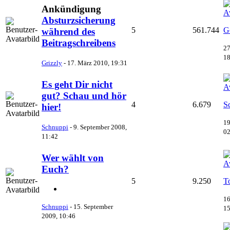
Ankündigung
Absturzsicherung
5
561.744
G
während des
Beitragschreibens
27
18
Grizzly
-
17. März 2010, 19:31
Es geht Dir nicht
gut? Schau und hör
4
6.679
S
hier!
19
Schnuppi
-
9. September 2008,
02
11:42
Wer wählt von
Euch?
5
9.250
T
16
Schnuppi
-
15. September
15
2009, 10:46