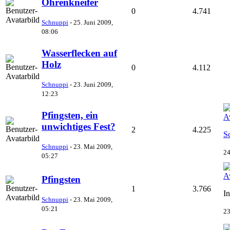
Ohrenkneifer
0
4.741
Schnuppi
-
25. Juni 2009,
08:06
Wasserflecken auf
Holz
0
4.112
Schnuppi
-
23. Juni 2009,
12:23
Pfingsten, ein
unwichtiges Fest?
2
4.225
S
Schnuppi
-
23. Mai 2009,
24
05:27
Pfingsten
1
3.766
In
Schnuppi
-
23. Mai 2009,
05:21
23