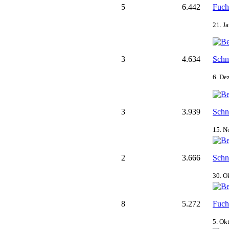
5
6.442
Fuch
21. J
3
4.634
Schn
6. De
3
3.939
Schn
15. N
2
3.666
Schn
30. O
8
5.272
Fuch
5. Ok