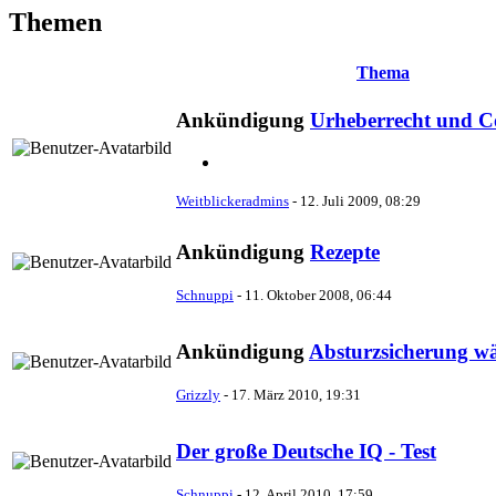
Themen
Thema
Ankündigung
Urheberrecht und C
Weitblickeradmins
-
12. Juli 2009, 08:29
Ankündigung
Rezepte
Schnuppi
-
11. Oktober 2008, 06:44
Ankündigung
Absturzsicherung wä
Grizzly
-
17. März 2010, 19:31
Der große Deutsche IQ - Test
Schnuppi
-
12. April 2010, 17:59