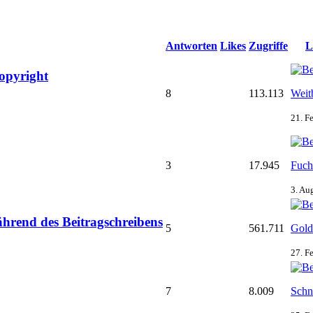
Antworten
Likes
Zugriffe
L
opyright
8
113.113
Weit
21. F
3
17.945
Fuch
3. Au
hrend des Beitragschreibens
5
561.711
Gold
27. F
7
8.009
Schn