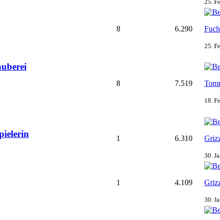
25. F
8
6.290
Fuch
25. F
uberei
8
7.519
Tom
18. F
ielerin
1
6.310
Griz
30. J
1
4.109
Griz
30. J