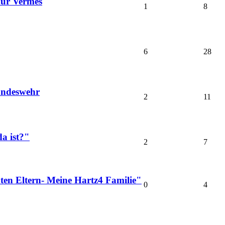
mur Vermes
1
8
6
28
Bundeswehr
2
11
a ist?"
2
7
ten Eltern- Meine Hartz4 Familie"
0
4