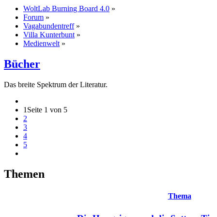
WoltLab Burning Board 4.0
»
Forum
»
Vagabundentreff
»
Villa Kunterbunt
»
Medienwelt
»
Bücher
Das breite Spektrum der Literatur.
1
Seite 1 von 5
2
3
4
5
Themen
Thema