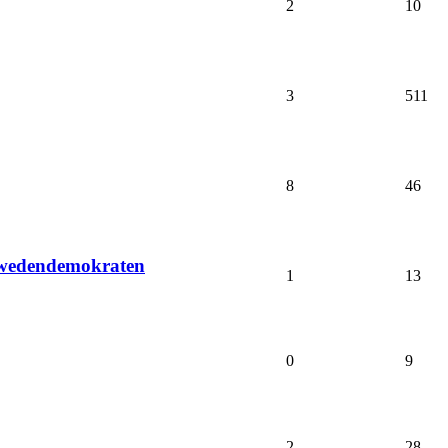
2
10
3
511
8
46
hwedendemokraten
1
13
0
9
2
28