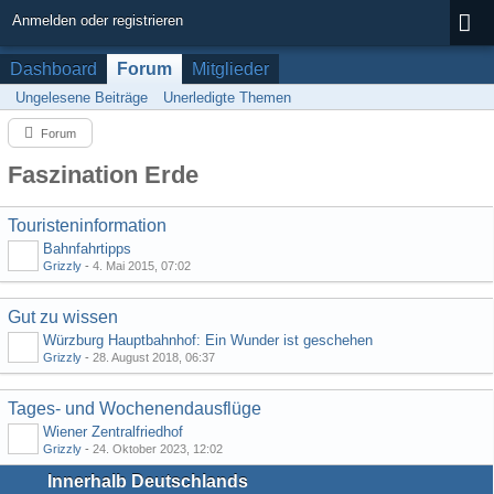
Anmelden oder registrieren
Dashboard
Forum
Mitglieder
Ungelesene Beiträge
Unerledigte Themen
Forum
Faszination Erde
Touristeninformation
Bahnfahrtipps
Grizzly
-
4. Mai 2015, 07:02
Gut zu wissen
Würzburg Hauptbahnhof: Ein Wunder ist geschehen
Grizzly
-
28. August 2018, 06:37
Tages- und Wochenendausflüge
Wiener Zentralfriedhof
Grizzly
-
24. Oktober 2023, 12:02
Innerhalb Deutschlands